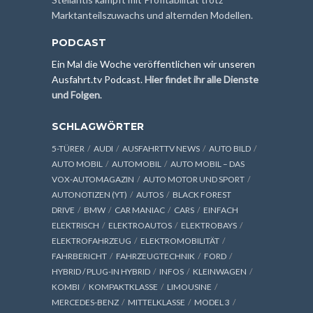
Marktanteilszuwachs und alternden Modellen.
PODCAST
Ein Mal die Woche veröffentlichen wir unseren
Ausfahrt.tv Podcast.
Hier findet ihr alle Dienste
und Folgen
.
SCHLAGWÖRTER
5-TÜRER
AUDI
AUSFAHRTTV NEWS
AUTO BILD
AUTO MOBIL
AUTOMOBIL
AUTO MOBIL – DAS
VOX-AUTOMAGAZIN
AUTO MOTOR UND SPORT
AUTONOTIZEN (YT)
AUTOS
BLACK FOREST
DRIVE
BMW
CAR MANIAC
CARS
EINFACH
ELEKTRISCH
ELEKTROAUTOS
ELEKTROBAYS
ELEKTROFAHRZEUG
ELEKTROMOBILITÄT
FAHRBERICHT
FAHRZEUGTECHNIK
FORD
HYBRID / PLUG-IN HYBRID
INFOS
KLEINWAGEN
KOMBI
KOMPAKTKLASSE
LIMOUSINE
MERCEDES-BENZ
MITTELKLASSE
MODEL 3