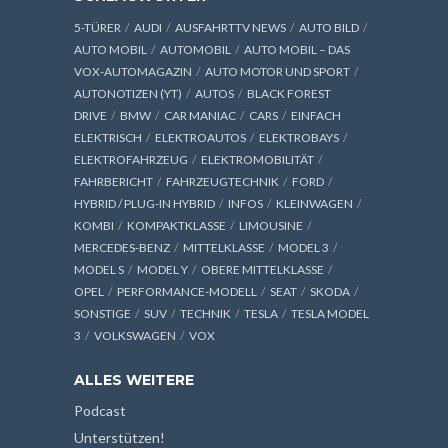
5-TÜRER
AUDI
AUSFAHRTTV NEWS
AUTO BILD
AUTO MOBIL
AUTOMOBIL
AUTO MOBIL – DAS
VOX-AUTOMAGAZIN
AUTO MOTOR UND SPORT
AUTONOTIZEN (YT)
AUTOS
BLACK FOREST
DRIVE
BMW
CAR MANIAC
CARS
EINFACH
ELEKTRISCH
ELEKTROAUTOS
ELEKTROBAYS
ELEKTROFAHRZEUG
ELEKTROMOBILITÄT
FAHRBERICHT
FAHRZEUGTECHNIK
FORD
HYBRID / PLUG-IN HYBRID
INFOS
KLEINWAGEN
KOMBI
KOMPAKTKLASSE
LIMOUSINE
MERCEDES-BENZ
MITTELKLASSE
MODEL 3
MODEL S
MODEL Y
OBERE MITTELKLASSE
OPEL
PERFORMANCE-MODELL
SEAT
SKODA
SONSTIGE
SUV
TECHNIK
TESLA
TESLA MODEL
3
VOLKSWAGEN
VOX
ALLES WEITERE
Podcast
Unterstützen!