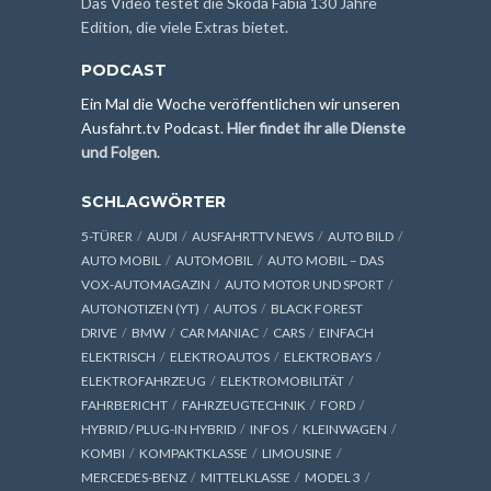
Das Video testet die Skoda Fabia 130 Jahre
Edition, die viele Extras bietet.
PODCAST
Ein Mal die Woche veröffentlichen wir unseren
Ausfahrt.tv Podcast.
Hier findet ihr alle Dienste
und Folgen
.
SCHLAGWÖRTER
5-TÜRER
AUDI
AUSFAHRTTV NEWS
AUTO BILD
AUTO MOBIL
AUTOMOBIL
AUTO MOBIL – DAS
VOX-AUTOMAGAZIN
AUTO MOTOR UND SPORT
AUTONOTIZEN (YT)
AUTOS
BLACK FOREST
DRIVE
BMW
CAR MANIAC
CARS
EINFACH
ELEKTRISCH
ELEKTROAUTOS
ELEKTROBAYS
ELEKTROFAHRZEUG
ELEKTROMOBILITÄT
FAHRBERICHT
FAHRZEUGTECHNIK
FORD
HYBRID / PLUG-IN HYBRID
INFOS
KLEINWAGEN
KOMBI
KOMPAKTKLASSE
LIMOUSINE
MERCEDES-BENZ
MITTELKLASSE
MODEL 3