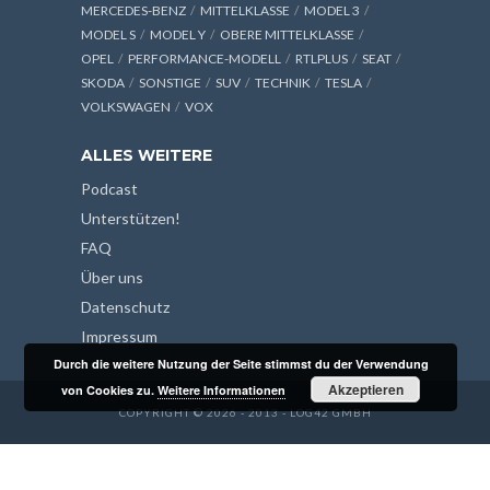
MERCEDES-BENZ
MITTELKLASSE
MODEL 3
MODEL S
MODEL Y
OBERE MITTELKLASSE
OPEL
PERFORMANCE-MODELL
RTLPLUS
SEAT
SKODA
SONSTIGE
SUV
TECHNIK
TESLA
VOLKSWAGEN
VOX
ALLES WEITERE
Podcast
Unterstützen!
FAQ
Über uns
Datenschutz
Impressum
Durch die weitere Nutzung der Seite stimmst du der Verwendung
Akzeptieren
von Cookies zu.
Weitere Informationen
COPYRIGHT © 2026 - 2013 - LOG42 GMBH