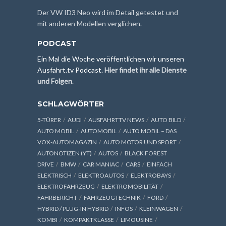
Der VW ID3 Neo wird im Detail getestet und
mit anderen Modellen verglichen.
PODCAST
Ein Mal die Woche veröffentlichen wir unseren
Ausfahrt.tv Podcast.
Hier findet ihr alle Dienste
und Folgen
.
SCHLAGWÖRTER
5-TÜRER
AUDI
AUSFAHRTTV NEWS
AUTO BILD
AUTO MOBIL
AUTOMOBIL
AUTO MOBIL – DAS
VOX-AUTOMAGAZIN
AUTO MOTOR UND SPORT
AUTONOTIZEN (YT)
AUTOS
BLACK FOREST
DRIVE
BMW
CAR MANIAC
CARS
EINFACH
ELEKTRISCH
ELEKTROAUTOS
ELEKTROBAYS
ELEKTROFAHRZEUG
ELEKTROMOBILITÄT
FAHRBERICHT
FAHRZEUGTECHNIK
FORD
HYBRID / PLUG-IN HYBRID
INFOS
KLEINWAGEN
KOMBI
KOMPAKTKLASSE
LIMOUSINE