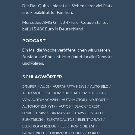
Der Fiat Qubo L bietet als Siebensitzer viel Platz
und Flexibilität für Familien.
Mercedes AMG GT 53 4-Türer Coupe startet
bei 115.430 Euro in Deutschland.
PODCAST
Ein Mal die Woche veröffentlichen wir unseren
Ausfahrt.tv Podcast.
Hier findet ihr alle Dienste
und Folgen
.
SCHLAGWÖRTER
5-TÜRER
AUDI
AUSFAHRTTV NEWS
AUTO BILD
AUTO MOBIL
AUTOMOBIL
AUTO MOBIL – DAS
VOX-AUTOMAGAZIN
AUTO MOTOR UND SPORT
AUTONOTIZEN (YT)
AUTOS
BLACK FOREST
DRIVE
BMW
CAR MANIAC
CARS
EINFACH
ELEKTRISCH
ELEKTROAUTOS
ELEKTROBAYS
ELEKTROFAHRZEUG
ELEKTROMOBILITÄT
FAHRBERICHT
FAHRZEUGTECHNIK
FORD