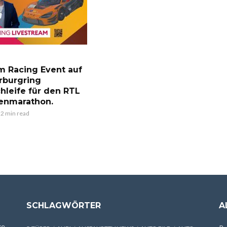
m Racing Event auf
rburgring
hleife für den RTL
enmarathon.
2 min read
SCHLAGWÖRTER
A
xe