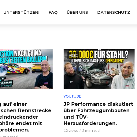
UNTERSTÜTZEN!
FAQ
ÜBER UNS
DATENSCHUTZ
VIDEO
YOUTUBE
g auf einer
JP Performance diskutiert
ischen Rennstrecke
über Fahrzeugumbauten
eindruckender
und TÜV-
häre endet mit
Herausforderungen.
problemen.
12 views
2 min read
2 min read