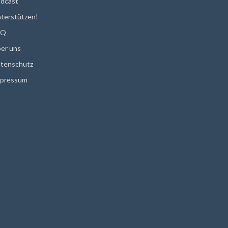
dcast
terstützen!
AQ
er uns
tenschutz
pressum