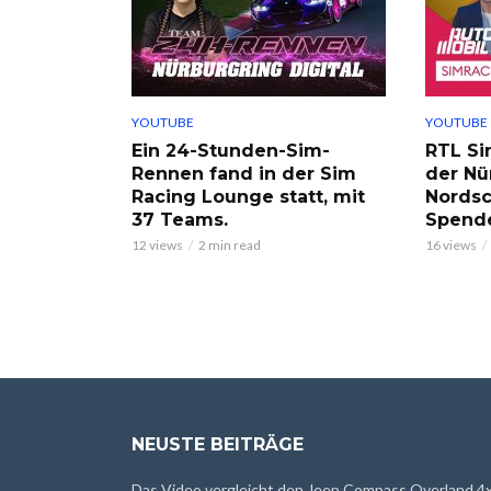
YOUTUBE
YOUTUBE
Ein 24-Stunden-Sim-
RTL Si
Rennen fand in der Sim
der Nü
Racing Lounge statt, mit
Nordsc
37 Teams.
Spend
12 views
2 min read
16 views
NEUSTE BEITRÄGE
Das Video vergleicht den Jeep Compass Overland 4