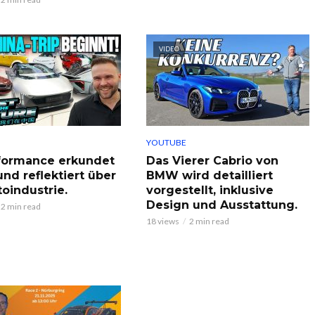
VIDEO
YOUTUBE
formance erkundet
Das Vierer Cabrio von
und reflektiert über
BMW wird detailliert
toindustrie.
vorgestellt, inklusive
Design und Ausstattung.
2 min read
18 views
2 min read