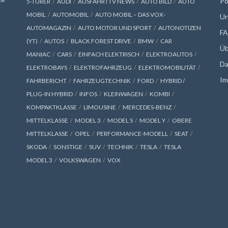
Po
5-TÜRER
AUDI
AUSFAHRTTV NEWS
AUTO BILD
AUTO
MOBIL
AUTOMOBIL
AUTO MOBIL – DAS VOX-
Un
AUTOMAGAZIN
AUTO MOTOR UND SPORT
AUTONOTIZEN
F
(YT)
AUTOS
BLACK FOREST DRIVE
BMW
CAR
Üb
MANIAC
CARS
EINFACH ELEKTRISCH
ELEKTROAUTOS
Da
ELEKTROBAYS
ELEKTROFAHRZEUG
ELEKTROMOBILITÄT
Im
FAHRBERICHT
FAHRZEUGTECHNIK
FORD
HYBRID /
PLUG-IN HYBRID
INFOS
KLEINWAGEN
KOMBI
KOMPAKTKLASSE
LIMOUSINE
MERCEDES-BENZ
MITTELKLASSE
MODEL 3
MODEL S
MODEL Y
OBERE
MITTELKLASSE
OPEL
PERFORMANCE-MODELL
SEAT
SKODA
SONSTIGE
SUV
TECHNIK
TESLA
TESLA
MODEL 3
VOLKSWAGEN
VOX