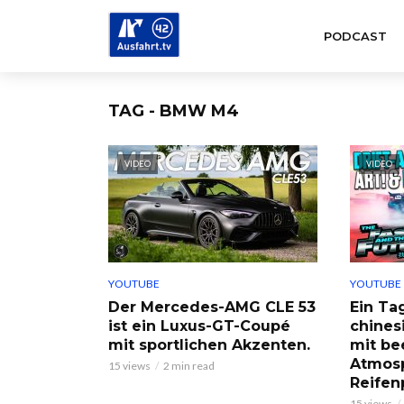
PODCAST
TAG - BMW M4
VIDEO
VIDEO
YOUTUBE
YOUTUBE
Der Mercedes-AMG CLE 53
Ein Ta
ist ein Luxus-GT-Coupé
chines
mit sportlichen Akzenten.
mit be
Atmosp
15 views
2 min read
Reifen
15 views