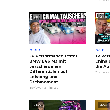
VIDEO
VIDEO
YOUTUBE
YOUTUBE
JP Performance testet
JP Per
BMW E46 M3 mit
China 
verschiedenen
die Au
Differentialen auf
23 views
Leistung und
Drehmoment.
18 views
2 min read
VIDEO
VIDEO