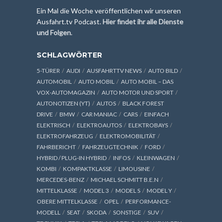
Ein Mal die Woche veröffentlichen wir unseren
Ausfahrt.tv Podcast.
Hier findet ihr alle Dienste
und Folgen
.
SCHLAGWÖRTER
5-TÜRER
AUDI
AUSFAHRTTV NEWS
AUTO BILD
AUTOMOBIL
AUTO MOBIL
AUTO MOBIL – DAS
VOX-AUTOMAGAZIN
AUTO MOTOR UND SPORT
AUTONOTIZEN (YT)
AUTOS
BLACK FOREST
DRIVE
BMW
CAR MANIAC
CARS
EINFACH
ELEKTRISCH
ELEKTROAUTOS
ELEKTROBAYS
ELEKTROFAHRZEUG
ELEKTROMOBILITÄT
FAHRBERICHT
FAHRZEUGTECHNIK
FORD
HYBRID / PLUG-IN HYBRID
INFOS
KLEINWAGEN
KOMBI
KOMPAKTKLASSE
LIMOUSINE
MERCEDES-BENZ
MICHAEL SCHMITT B.E.N
MITTELKLASSE
MODEL 3
MODEL S
MODEL Y
OBERE MITTELKLASSE
OPEL
PERFORMANCE-
MODELL
SEAT
SKODA
SONSTIGE
SUV