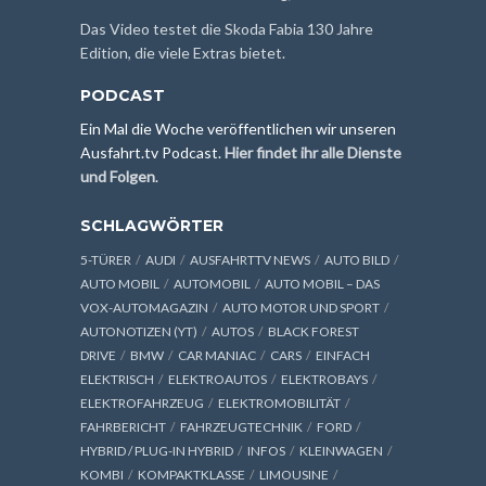
Das Video testet die Skoda Fabia 130 Jahre
Edition, die viele Extras bietet.
PODCAST
Ein Mal die Woche veröffentlichen wir unseren
Ausfahrt.tv Podcast.
Hier findet ihr alle Dienste
und Folgen
.
SCHLAGWÖRTER
5-TÜRER
AUDI
AUSFAHRTTV NEWS
AUTO BILD
AUTO MOBIL
AUTOMOBIL
AUTO MOBIL – DAS
VOX-AUTOMAGAZIN
AUTO MOTOR UND SPORT
AUTONOTIZEN (YT)
AUTOS
BLACK FOREST
DRIVE
BMW
CAR MANIAC
CARS
EINFACH
ELEKTRISCH
ELEKTROAUTOS
ELEKTROBAYS
ELEKTROFAHRZEUG
ELEKTROMOBILITÄT
FAHRBERICHT
FAHRZEUGTECHNIK
FORD
HYBRID / PLUG-IN HYBRID
INFOS
KLEINWAGEN
KOMBI
KOMPAKTKLASSE
LIMOUSINE