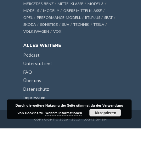
MERCEDES-BENZ
MITTELKLASSE
MODEL 3
MODEL S
MODEL Y
OBERE MITTELKLASSE
OPEL
PERFORMANCE-MODELL
RTLPLUS
SEAT
SKODA
SONSTIGE
SUV
TECHNIK
TESLA
VOLKSWAGEN
VOX
ALLES WEITERE
Podcast
Unterstützen!
FAQ
Über uns
Datenschutz
Impressum
Durch die weitere Nutzung der Seite stimmst du der Verwendung
Akzeptieren
von Cookies zu.
Weitere Informationen
COPYRIGHT © 2026 - 2013 - LOG42 GMBH