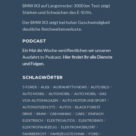
BMW iX3 auf Langstrecke: 3000 km Test zeigt
Stärken und Schwächen des E-SUVs.
Der BMW iX3 zeigt bei hoher Geschwindigkeit
deutliche Reichweitenverluste.
PODCAST
Ein Mal die Woche veröffentlichen wir unseren
Ausfahrt.tv Podcast.
Hier findet ihr alle Dienste
und Folgen
.
SCHLAGWÖRTER
5-TÜRER
AUDI
AUSFAHRTTV NEWS
AUTO BILD
AUTO MOBIL
AUTOMOBIL
AUTO MOBIL – DAS
VOX-AUTOMAGAZIN
AUTO MOTOR UND SPORT
AUTONOTIZEN (YT)
AUTOS
BLACK FOREST
DRIVE
BMW
CAR MANIAC
CARS
EINFACH
ELEKTRISCH
ELEKTROAUTOS
ELEKTROBAYS
ELEKTROFAHRZEUG
ELEKTROMOBILITÄT
FAHRBERICHT
FAHRZEUGTECHNIK
FORD