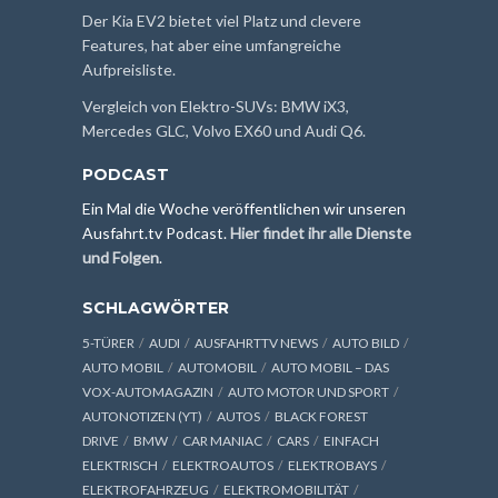
Der Kia EV2 bietet viel Platz und clevere
Features, hat aber eine umfangreiche
Aufpreisliste.
Vergleich von Elektro-SUVs: BMW iX3,
Mercedes GLC, Volvo EX60 und Audi Q6.
PODCAST
Ein Mal die Woche veröffentlichen wir unseren
Ausfahrt.tv Podcast.
Hier findet ihr alle Dienste
und Folgen
.
SCHLAGWÖRTER
5-TÜRER
AUDI
AUSFAHRTTV NEWS
AUTO BILD
AUTO MOBIL
AUTOMOBIL
AUTO MOBIL – DAS
VOX-AUTOMAGAZIN
AUTO MOTOR UND SPORT
AUTONOTIZEN (YT)
AUTOS
BLACK FOREST
DRIVE
BMW
CAR MANIAC
CARS
EINFACH
ELEKTRISCH
ELEKTROAUTOS
ELEKTROBAYS
ELEKTROFAHRZEUG
ELEKTROMOBILITÄT