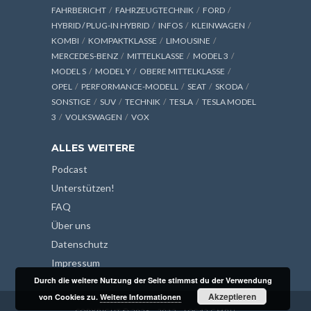
FAHRBERICHT
FAHRZEUGTECHNIK
FORD
HYBRID / PLUG-IN HYBRID
INFOS
KLEINWAGEN
KOMBI
KOMPAKTKLASSE
LIMOUSINE
MERCEDES-BENZ
MITTELKLASSE
MODEL 3
MODEL S
MODEL Y
OBERE MITTELKLASSE
OPEL
PERFORMANCE-MODELL
SEAT
SKODA
SONSTIGE
SUV
TECHNIK
TESLA
TESLA MODEL
3
VOLKSWAGEN
VOX
ALLES WEITERE
Podcast
Unterstützen!
FAQ
Über uns
Datenschutz
Impressum
Durch die weitere Nutzung der Seite stimmst du der Verwendung
Akzeptieren
von Cookies zu.
Weitere Informationen
COPYRIGHT © 2026 - 2013 - LOG42 GMBH