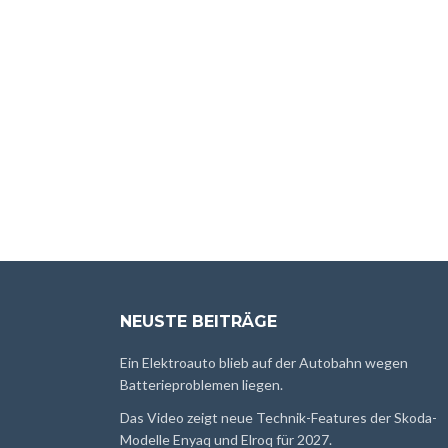
NEUSTE BEITRÄGE
Ein Elektroauto blieb auf der Autobahn wegen
Batterieproblemen liegen.
Das Video zeigt neue Technik-Features der Skoda-
Modelle Enyaq und Elroq für 2027.