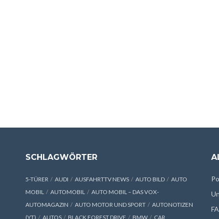
SCHLAGWÖRTER
A
Po
5-TÜRER
AUDI
AUSFAHRTTV NEWS
AUTO BILD
AUTO
MOBIL
AUTOMOBIL
AUTO MOBIL – DAS VOX-
Un
AUTOMAGAZIN
AUTO MOTOR UND SPORT
AUTONOTIZEN
F
(YT)
AUTOS
BLACK FOREST DRIVE
BMW
CAR