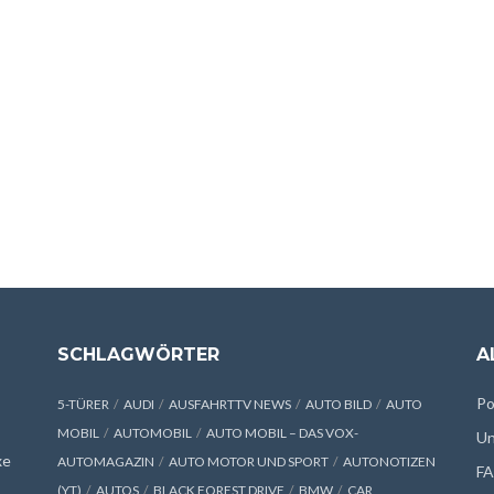
SCHLAGWÖRTER
A
Po
5-TÜRER
AUDI
AUSFAHRTTV NEWS
AUTO BILD
AUTO
MOBIL
AUTOMOBIL
AUTO MOBIL – DAS VOX-
Un
xe
AUTOMAGAZIN
AUTO MOTOR UND SPORT
AUTONOTIZEN
F
(YT)
AUTOS
BLACK FOREST DRIVE
BMW
CAR