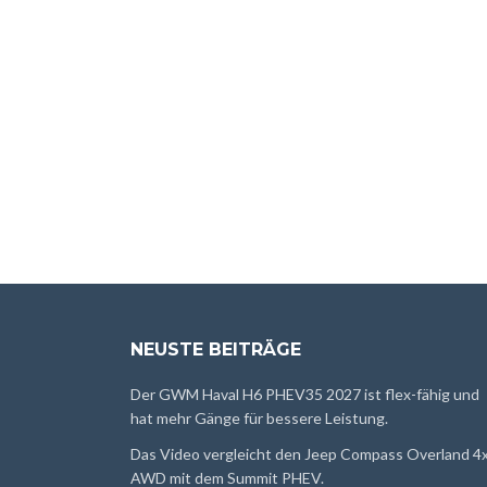
NEUSTE BEITRÄGE
Der GWM Haval H6 PHEV35 2027 ist flex-fähig und
hat mehr Gänge für bessere Leistung.
Das Video vergleicht den Jeep Compass Overland 4
AWD mit dem Summit PHEV.