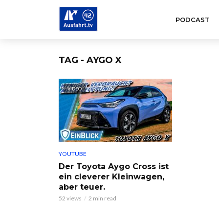
PODCAST
TAG - AYGO X
VIDEO
YOUTUBE
Der Toyota Aygo Cross ist
ein cleverer Kleinwagen,
aber teuer.
52 views
2 min read