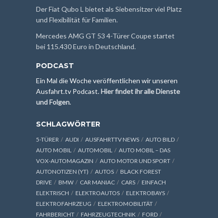
Der Fiat Qubo L bietet als Siebensitzer viel Platz
und Flexibilität für Familien.
Mercedes AMG GT 53 4-Türer Coupe startet
bei 115.430 Euro in Deutschland.
PODCAST
Ein Mal die Woche veröffentlichen wir unseren
Ausfahrt.tv Podcast.
Hier findet ihr alle Dienste
und Folgen
.
SCHLAGWÖRTER
5-TÜRER
AUDI
AUSFAHRTTV NEWS
AUTO BILD
AUTO MOBIL
AUTOMOBIL
AUTO MOBIL – DAS
VOX-AUTOMAGAZIN
AUTO MOTOR UND SPORT
AUTONOTIZEN (YT)
AUTOS
BLACK FOREST
DRIVE
BMW
CAR MANIAC
CARS
EINFACH
ELEKTRISCH
ELEKTROAUTOS
ELEKTROBAYS
ELEKTROFAHRZEUG
ELEKTROMOBILITÄT
FAHRBERICHT
FAHRZEUGTECHNIK
FORD