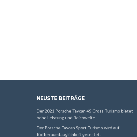
NEUSTE BEITRÄGE
Der 2021 Porsche Taycan 4S Cross Turismo bietet
hohe Leistung und Reichweite.
Der Porsche Taycan Sport Turismo wird auf
Kofferraumtauglichkeit getestet.