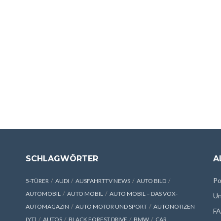
SCHLAGWÖRTER
A
Po
5-TÜRER
AUDI
AUSFAHRTTV NEWS
AUTO BILD
AUTOMOBIL
AUTO MOBIL
AUTO MOBIL – DAS VOX-
Un
AUTOMAGAZIN
AUTO MOTOR UND SPORT
AUTONOTIZEN
F
(YT)
AUTOS
BLACK FOREST DRIVE
BMW
CAR