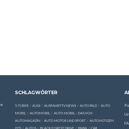
SCHLAGWÖRTER
A
xe
Po
5-TÜRER
AUDI
AUSFAHRTTV NEWS
AUTO BILD
AUTO
MOBIL
AUTOMOBIL
AUTO MOBIL – DAS VOX-
Un
AUTOMAGAZIN
AUTO MOTOR UND SPORT
AUTONOTIZEN
F
(YT)
AUTOS
BLACK FOREST DRIVE
BMW
CAR