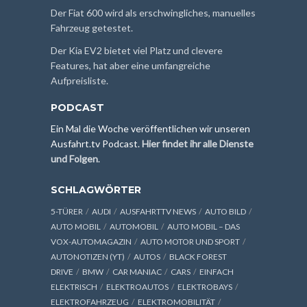
Der Fiat 600 wird als erschwingliches, manuelles
Fahrzeug getestet.
Der Kia EV2 bietet viel Platz und clevere
Features, hat aber eine umfangreiche
Aufpreisliste.
PODCAST
Ein Mal die Woche veröffentlichen wir unseren
Ausfahrt.tv Podcast.
Hier findet ihr alle Dienste
und Folgen
.
SCHLAGWÖRTER
5-TÜRER
AUDI
AUSFAHRTTV NEWS
AUTO BILD
AUTO MOBIL
AUTOMOBIL
AUTO MOBIL – DAS
VOX-AUTOMAGAZIN
AUTO MOTOR UND SPORT
AUTONOTIZEN (YT)
AUTOS
BLACK FOREST
DRIVE
BMW
CAR MANIAC
CARS
EINFACH
ELEKTRISCH
ELEKTROAUTOS
ELEKTROBAYS
ELEKTROFAHRZEUG
ELEKTROMOBILITÄT