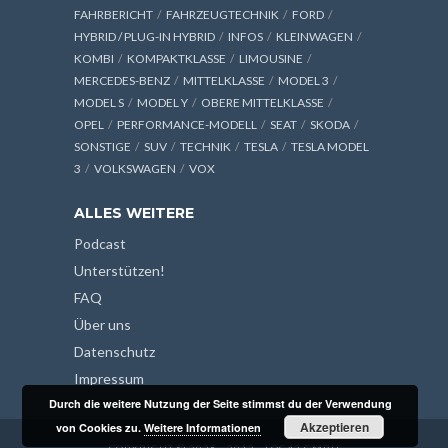
FAHRBERICHT
FAHRZEUGTECHNIK
FORD
HYBRID / PLUG-IN HYBRID
INFOS
KLEINWAGEN
KOMBI
KOMPAKTKLASSE
LIMOUSINE
MERCEDES-BENZ
MITTELKLASSE
MODEL 3
MODEL S
MODEL Y
OBERE MITTELKLASSE
OPEL
PERFORMANCE-MODELL
SEAT
SKODA
SONSTIGE
SUV
TECHNIK
TESLA
TESLA MODEL
3
VOLKSWAGEN
VOX
ALLES WEITERE
Podcast
Unterstützen!
FAQ
Über uns
Datenschutz
Impressum
Durch die weitere Nutzung der Seite stimmst du der Verwendung
Akzeptieren
von Cookies zu.
Weitere Informationen
COPYRIGHT © 2026 - 2013 - LOG42 GMBH