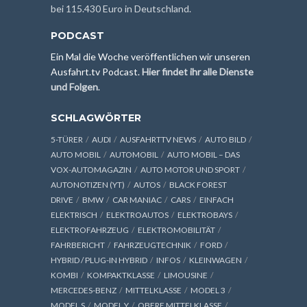
bei 115.430 Euro in Deutschland.
PODCAST
Ein Mal die Woche veröffentlichen wir unseren
Ausfahrt.tv Podcast.
Hier findet ihr alle Dienste
und Folgen
.
SCHLAGWÖRTER
5-TÜRER
AUDI
AUSFAHRTTV NEWS
AUTO BILD
AUTO MOBIL
AUTOMOBIL
AUTO MOBIL – DAS
VOX-AUTOMAGAZIN
AUTO MOTOR UND SPORT
AUTONOTIZEN (YT)
AUTOS
BLACK FOREST
DRIVE
BMW
CAR MANIAC
CARS
EINFACH
ELEKTRISCH
ELEKTROAUTOS
ELEKTROBAYS
ELEKTROFAHRZEUG
ELEKTROMOBILITÄT
FAHRBERICHT
FAHRZEUGTECHNIK
FORD
HYBRID / PLUG-IN HYBRID
INFOS
KLEINWAGEN
KOMBI
KOMPAKTKLASSE
LIMOUSINE
MERCEDES-BENZ
MITTELKLASSE
MODEL 3
MODEL S
MODEL Y
OBERE MITTELKLASSE