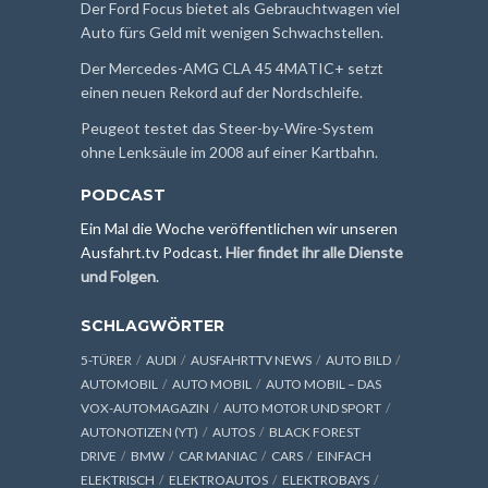
Der Ford Focus bietet als Gebrauchtwagen viel
Auto fürs Geld mit wenigen Schwachstellen.
Der Mercedes-AMG CLA 45 4MATIC+ setzt
einen neuen Rekord auf der Nordschleife.
Peugeot testet das Steer-by-Wire-System
ohne Lenksäule im 2008 auf einer Kartbahn.
PODCAST
Ein Mal die Woche veröffentlichen wir unseren
Ausfahrt.tv Podcast.
Hier findet ihr alle Dienste
und Folgen
.
SCHLAGWÖRTER
5-TÜRER
AUDI
AUSFAHRTTV NEWS
AUTO BILD
AUTOMOBIL
AUTO MOBIL
AUTO MOBIL – DAS
VOX-AUTOMAGAZIN
AUTO MOTOR UND SPORT
AUTONOTIZEN (YT)
AUTOS
BLACK FOREST
DRIVE
BMW
CAR MANIAC
CARS
EINFACH
ELEKTRISCH
ELEKTROAUTOS
ELEKTROBAYS