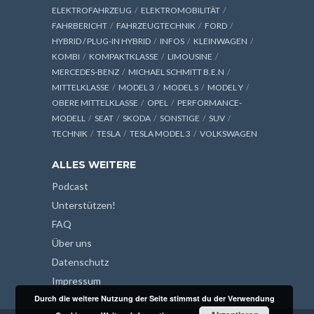
ELEKTROFAHRZEUG
ELEKTROMOBILITÄT
FAHRBERICHT
FAHRZEUGTECHNIK
FORD
HYBRID / PLUG-IN HYBRID
INFOS
KLEINWAGEN
KOMBI
KOMPAKTKLASSE
LIMOUSINE
MERCEDES-BENZ
MICHAEL SCHMITT B.E.N
MITTELKLASSE
MODEL 3
MODEL S
MODEL Y
OBERE MITTELKLASSE
OPEL
PERFORMANCE-
MODELL
SEAT
SKODA
SONSTIGE
SUV
TECHNIK
TESLA
TESLA MODEL 3
VOLKSWAGEN
ALLES WEITERE
Podcast
Unterstützen!
FAQ
Über uns
Datenschutz
Impressum
Durch die weitere Nutzung der Seite stimmst du der Verwendung