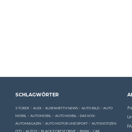
SCHLAGWÖRTER
A
Po
5-TÜRER
AUDI
AUSFAHRTTV NEWS
AUTO BILD
AUTO
MOBIL
AUTOMOBIL
AUTO MOBIL – DAS VOX-
Un
AUTOMAGAZIN
AUTO MOTOR UND SPORT
AUTONOTIZEN
F
(YT)
AUTOS
BLACK FOREST DRIVE
BMW
CAR