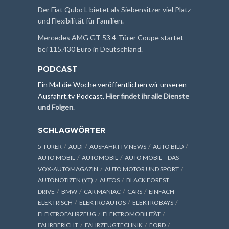
Der Fiat Qubo L bietet als Siebensitzer viel Platz
und Flexibilität für Familien.
Mercedes AMG GT 53 4-Türer Coupe startet
bei 115.430 Euro in Deutschland.
PODCAST
Ein Mal die Woche veröffentlichen wir unseren
Ausfahrt.tv Podcast.
Hier findet ihr alle Dienste
und Folgen
.
SCHLAGWÖRTER
5-TÜRER
AUDI
AUSFAHRTTV NEWS
AUTO BILD
AUTO MOBIL
AUTOMOBIL
AUTO MOBIL – DAS
VOX-AUTOMAGAZIN
AUTO MOTOR UND SPORT
AUTONOTIZEN (YT)
AUTOS
BLACK FOREST
DRIVE
BMW
CAR MANIAC
CARS
EINFACH
ELEKTRISCH
ELEKTROAUTOS
ELEKTROBAYS
ELEKTROFAHRZEUG
ELEKTROMOBILITÄT
FAHRBERICHT
FAHRZEUGTECHNIK
FORD