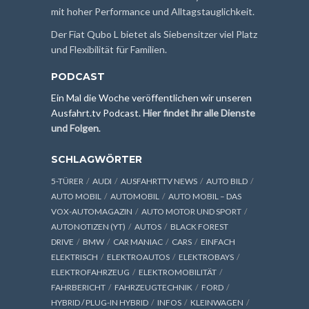
mit hoher Performance und Alltagstauglichkeit.
Der Fiat Qubo L bietet als Siebensitzer viel Platz
und Flexibilität für Familien.
PODCAST
Ein Mal die Woche veröffentlichen wir unseren
Ausfahrt.tv Podcast.
Hier findet ihr alle Dienste
und Folgen
.
SCHLAGWÖRTER
5-TÜRER
AUDI
AUSFAHRTTV NEWS
AUTO BILD
AUTO MOBIL
AUTOMOBIL
AUTO MOBIL – DAS
VOX-AUTOMAGAZIN
AUTO MOTOR UND SPORT
AUTONOTIZEN (YT)
AUTOS
BLACK FOREST
DRIVE
BMW
CAR MANIAC
CARS
EINFACH
ELEKTRISCH
ELEKTROAUTOS
ELEKTROBAYS
ELEKTROFAHRZEUG
ELEKTROMOBILITÄT
FAHRBERICHT
FAHRZEUGTECHNIK
FORD
HYBRID / PLUG-IN HYBRID
INFOS
KLEINWAGEN