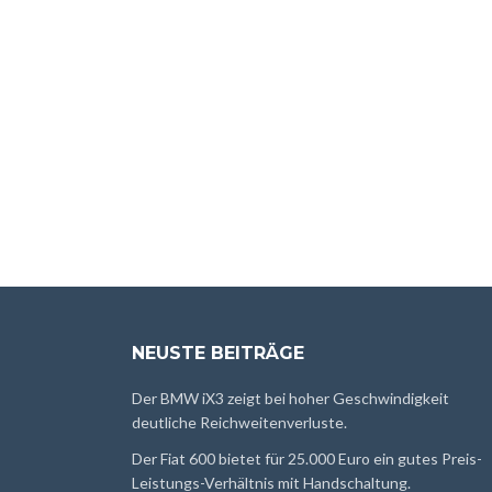
NEUSTE BEITRÄGE
Der BMW iX3 zeigt bei hoher Geschwindigkeit
deutliche Reichweitenverluste.
Der Fiat 600 bietet für 25.000 Euro ein gutes Preis-
Leistungs-Verhältnis mit Handschaltung.