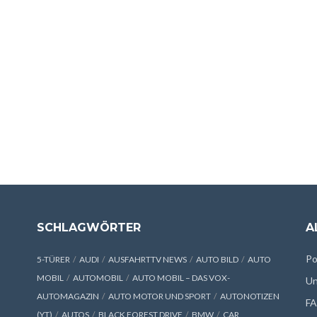
SCHLAGWÖRTER
A
Po
5-TÜRER
AUDI
AUSFAHRTTV NEWS
AUTO BILD
AUTO
MOBIL
AUTOMOBIL
AUTO MOBIL – DAS VOX-
Un
AUTOMAGAZIN
AUTO MOTOR UND SPORT
AUTONOTIZEN
F
(YT)
AUTOS
BLACK FOREST DRIVE
BMW
CAR