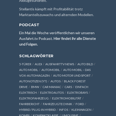
Akkugesundheit.
Stellantis kämpft mit Profitabilität trotz
Marktanteilszuwachs und alternden Modellen.
PODCAST
Ein Mal die Woche veröffentlichen wir unseren
Ausfahrt.tv Podcast.
Hier findet ihr alle Dienste
und Folgen
.
SCHLAGWÖRTER
5-TÜRER
AUDI
AUSFAHRTTV NEWS
AUTO BILD
AUTO MOBIL
AUTOMOBIL
AUTO MOBIL – DAS
VOX-AUTOMAGAZIN
AUTO MOTOR UND SPORT
AUTONOTIZEN (YT)
AUTOS
BLACK FOREST
DRIVE
BMW
CAR MANIAC
CARS
EINFACH
ELEKTRISCH
ELEKTROAUTOS
ELEKTROBAYS
ELEKTROFAHRZEUG
ELEKTROMOBILITÄT
FAHRBERICHT
FAHRZEUGTECHNIK
FORD
HYBRID / PLUG-IN HYBRID
INFOS
KLEINWAGEN
KOMBI
KOMPAKTKLASSE
LIMOUSINE