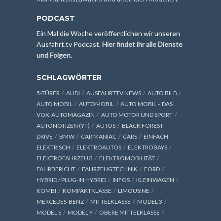
PODCAST
Ein Mal die Woche veröffentlichen wir unseren
Ausfahrt.tv Podcast.
Hier findet ihr alle Dienste
und Folgen
.
SCHLAGWÖRTER
5-TÜRER
AUDI
AUSFAHRTTV NEWS
AUTO BILD
AUTO MOBIL
AUTOMOBIL
AUTO MOBIL – DAS
VOX-AUTOMAGAZIN
AUTO MOTOR UND SPORT
AUTONOTIZEN (YT)
AUTOS
BLACK FOREST
DRIVE
BMW
CAR MANIAC
CARS
EINFACH
ELEKTRISCH
ELEKTROAUTOS
ELEKTROBAYS
ELEKTROFAHRZEUG
ELEKTROMOBILITÄT
FAHRBERICHT
FAHRZEUGTECHNIK
FORD
HYBRID / PLUG-IN HYBRID
INFOS
KLEINWAGEN
KOMBI
KOMPAKTKLASSE
LIMOUSINE
MERCEDES-BENZ
MITTELKLASSE
MODEL 3
MODEL S
MODEL Y
OBERE MITTELKLASSE