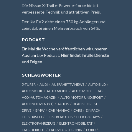
Die Nissan X-Trail e-Power e-4orce bietet
verbesserte Technik und attraktiven Preis.
Der Kia EV2 zieht einen 750 kg Anhänger und
zeigt dabei einen Mehrverbrauch von 54%.
PODCAST
Ein Mal die Woche veröffentlichen wir unseren
Ausfahrt.tv Podcast.
Hier findet ihr alle Dienste
und Folgen
.
SCHLAGWÖRTER
5-TÜRER
AUDI
AUSFAHRTTV NEWS
AUTO BILD
AUTOMOBIL
AUTO MOBIL
AUTO MOBIL – DAS
VOX-AUTOMAGAZIN
AUTO MOTOR UND SPORT
AUTONOTIZEN (YT)
AUTOS
BLACK FOREST
DRIVE
BMW
CAR MANIAC
CARS
EINFACH
ELEKTRISCH
ELEKTROAUTOS
ELEKTROBAYS
ELEKTROFAHRZEUG
ELEKTROMOBILITÄT
FAHRBERICHT
FAHRZEUGTECHNIK
FORD