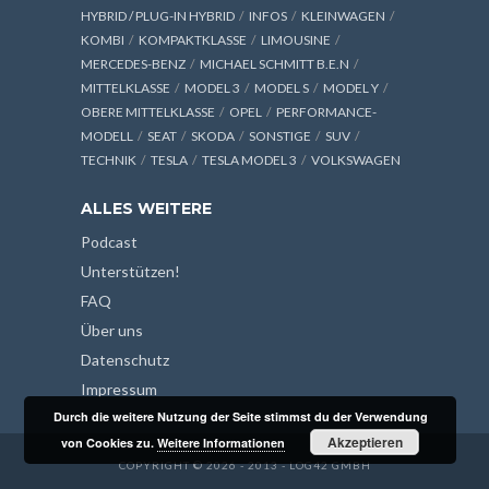
HYBRID / PLUG-IN HYBRID
INFOS
KLEINWAGEN
KOMBI
KOMPAKTKLASSE
LIMOUSINE
MERCEDES-BENZ
MICHAEL SCHMITT B.E.N
MITTELKLASSE
MODEL 3
MODEL S
MODEL Y
OBERE MITTELKLASSE
OPEL
PERFORMANCE-
MODELL
SEAT
SKODA
SONSTIGE
SUV
TECHNIK
TESLA
TESLA MODEL 3
VOLKSWAGEN
ALLES WEITERE
Podcast
Unterstützen!
FAQ
Über uns
Datenschutz
Impressum
Durch die weitere Nutzung der Seite stimmst du der Verwendung
Akzeptieren
von Cookies zu.
Weitere Informationen
COPYRIGHT © 2026 - 2013 - LOG42 GMBH