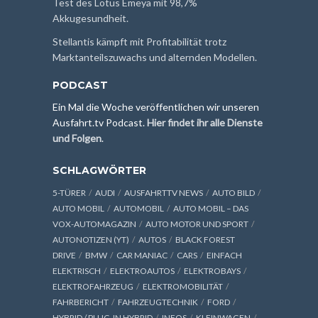
Test des Lotus Emeya mit 98,7%
Akkugesundheit.
Stellantis kämpft mit Profitabilität trotz
Marktanteilszuwachs und alternden Modellen.
PODCAST
Ein Mal die Woche veröffentlichen wir unseren
Ausfahrt.tv Podcast.
Hier findet ihr alle Dienste
und Folgen
.
SCHLAGWÖRTER
5-TÜRER
AUDI
AUSFAHRTTV NEWS
AUTO BILD
AUTO MOBIL
AUTOMOBIL
AUTO MOBIL – DAS
VOX-AUTOMAGAZIN
AUTO MOTOR UND SPORT
AUTONOTIZEN (YT)
AUTOS
BLACK FOREST
DRIVE
BMW
CAR MANIAC
CARS
EINFACH
ELEKTRISCH
ELEKTROAUTOS
ELEKTROBAYS
ELEKTROFAHRZEUG
ELEKTROMOBILITÄT
FAHRBERICHT
FAHRZEUGTECHNIK
FORD
HYBRID / PLUG-IN HYBRID
INFOS
KLEINWAGEN