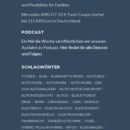
und Flexibilität für Familien.
Mercedes AMG GT 53 4-Türer Coupe startet
bei 115.430 Euro in Deutschland.
PODCAST
Ein Mal die Woche veröffentlichen wir unseren
Ausfahrt.tv Podcast.
Hier findet ihr alle Dienste
und Folgen
.
SCHLAGWÖRTER
5-TÜRER
AUDI
AUSFAHRTTV NEWS
AUTO BILD
AUTO MOBIL
AUTOMOBIL
AUTO MOBIL – DAS
VOX-AUTOMAGAZIN
AUTO MOTOR UND SPORT
AUTONOTIZEN (YT)
AUTOS
BLACK FOREST
DRIVE
BMW
CAR MANIAC
CARS
EINFACH
ELEKTRISCH
ELEKTROAUTOS
ELEKTROBAYS
ELEKTROFAHRZEUG
ELEKTROMOBILITÄT
FAHRBERICHT
FAHRZEUGTECHNIK
FORD
HYBRID / PLUG-IN HYBRID
INFOS
KLEINWAGEN