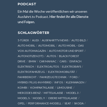
PODCAST
Ein Mal die Woche veröffentlichen wir unseren
Ausfahrt.tv Podcast.
Hier findet ihr alle Dienste
und Folgen
.
SCHLAGWÖRTER
5-TÜRER
AUDI
AUSFAHRTTV NEWS
AUTO BILD
AUTO MOBIL
AUTOMOBIL
AUTO MOBIL – DAS
VOX-AUTOMAGAZIN
AUTO MOTOR UND SPORT
AUTONOTIZEN (YT)
AUTOS
BLACK FOREST
DRIVE
BMW
CAR MANIAC
CARS
EINFACH
ELEKTRISCH
ELEKTROAUTOS
ELEKTROBAYS
ELEKTROFAHRZEUG
ELEKTROMOBILITÄT
FAHRBERICHT
FAHRZEUGTECHNIK
FORD
HYBRID / PLUG-IN HYBRID
INFOS
KLEINWAGEN
KOMBI
KOMPAKTKLASSE
LIMOUSINE
MERCEDES-BENZ
MITTELKLASSE
MODEL 3
MODEL S
MODEL Y
OBERE MITTELKLASSE
OPEL
PERFORMANCE-MODELL
SEAT
SKODA