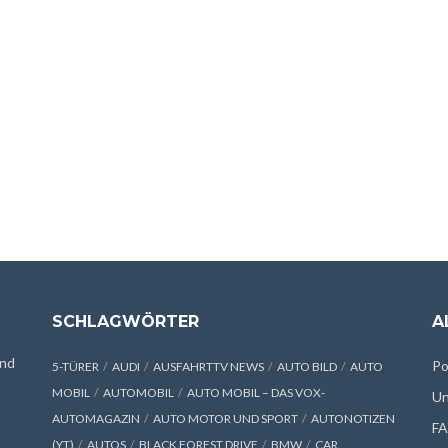
SCHLAGWÖRTER
A
und
Po
5-TÜRER
AUDI
AUSFAHRTTV NEWS
AUTO BILD
AUTO
MOBIL
AUTOMOBIL
AUTO MOBIL – DAS VOX-
Un
AUTOMAGAZIN
AUTO MOTOR UND SPORT
AUTONOTIZEN
F
(YT)
AUTOS
BLACK FOREST DRIVE
BMW
CAR