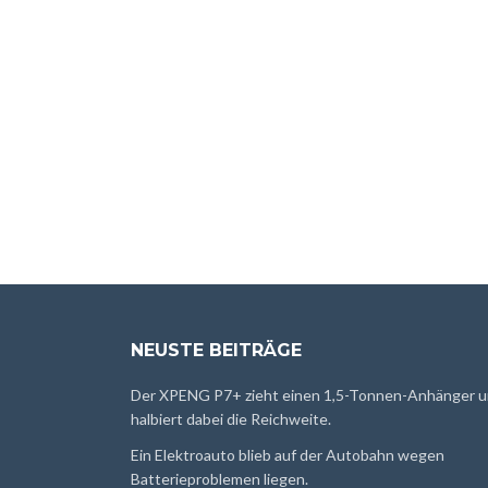
NEUSTE BEITRÄGE
Der XPENG P7+ zieht einen 1,5-Tonnen-Anhänger 
halbiert dabei die Reichweite.
Ein Elektroauto blieb auf der Autobahn wegen
Batterieproblemen liegen.