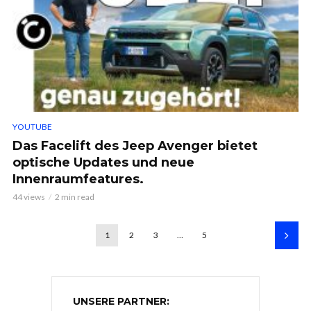
YOUTUBE
Das Facelift des Jeep Avenger bietet
optische Updates und neue
Innenraumfeatures.
44 views
2 min read
1
2
3
…
5
UNSERE PARTNER: