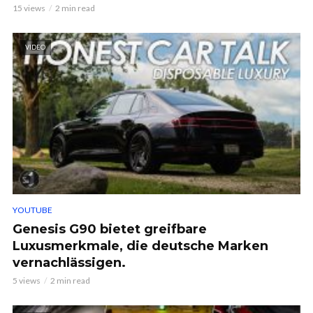
15 views
2 min read
VIDEO
YOUTUBE
Genesis G90 bietet greifbare
Luxusmerkmale, die deutsche Marken
vernachlässigen.
5 views
2 min read