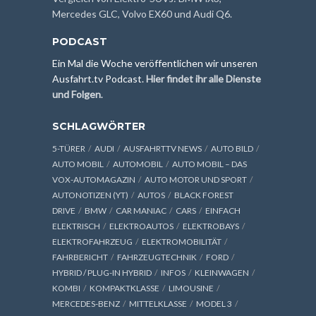
Mercedes GLC, Volvo EX60 und Audi Q6.
PODCAST
Ein Mal die Woche veröffentlichen wir unseren
Ausfahrt.tv Podcast.
Hier findet ihr alle Dienste
und Folgen
.
SCHLAGWÖRTER
5-TÜRER
AUDI
AUSFAHRTTV NEWS
AUTO BILD
AUTO MOBIL
AUTOMOBIL
AUTO MOBIL – DAS
VOX-AUTOMAGAZIN
AUTO MOTOR UND SPORT
AUTONOTIZEN (YT)
AUTOS
BLACK FOREST
DRIVE
BMW
CAR MANIAC
CARS
EINFACH
ELEKTRISCH
ELEKTROAUTOS
ELEKTROBAYS
ELEKTROFAHRZEUG
ELEKTROMOBILITÄT
FAHRBERICHT
FAHRZEUGTECHNIK
FORD
HYBRID / PLUG-IN HYBRID
INFOS
KLEINWAGEN
KOMBI
KOMPAKTKLASSE
LIMOUSINE
MERCEDES-BENZ
MITTELKLASSE
MODEL 3