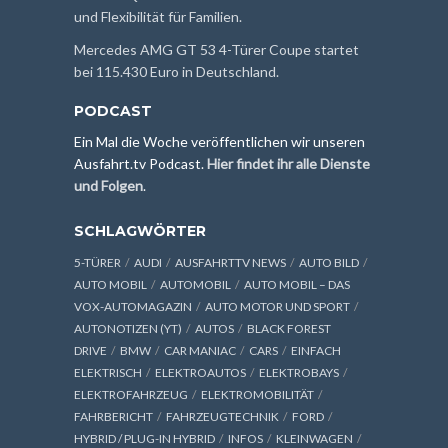
und Flexibilität für Familien.
Mercedes AMG GT 53 4-Türer Coupe startet
bei 115.430 Euro in Deutschland.
PODCAST
Ein Mal die Woche veröffentlichen wir unseren
Ausfahrt.tv Podcast.
Hier findet ihr alle Dienste
und Folgen
.
SCHLAGWÖRTER
5-TÜRER
AUDI
AUSFAHRTTV NEWS
AUTO BILD
AUTO MOBIL
AUTOMOBIL
AUTO MOBIL – DAS
VOX-AUTOMAGAZIN
AUTO MOTOR UND SPORT
AUTONOTIZEN (YT)
AUTOS
BLACK FOREST
DRIVE
BMW
CAR MANIAC
CARS
EINFACH
ELEKTRISCH
ELEKTROAUTOS
ELEKTROBAYS
ELEKTROFAHRZEUG
ELEKTROMOBILITÄT
FAHRBERICHT
FAHRZEUGTECHNIK
FORD
HYBRID / PLUG-IN HYBRID
INFOS
KLEINWAGEN