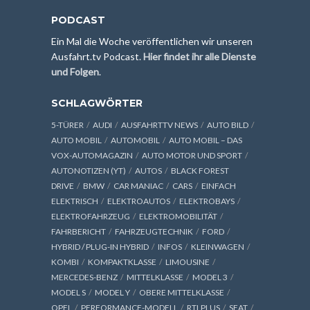
PODCAST
Ein Mal die Woche veröffentlichen wir unseren
Ausfahrt.tv Podcast.
Hier findet ihr alle Dienste
und Folgen
.
SCHLAGWÖRTER
5-TÜRER
AUDI
AUSFAHRTTV NEWS
AUTO BILD
AUTO MOBIL
AUTOMOBIL
AUTO MOBIL – DAS
VOX-AUTOMAGAZIN
AUTO MOTOR UND SPORT
AUTONOTIZEN (YT)
AUTOS
BLACK FOREST
DRIVE
BMW
CAR MANIAC
CARS
EINFACH
ELEKTRISCH
ELEKTROAUTOS
ELEKTROBAYS
ELEKTROFAHRZEUG
ELEKTROMOBILITÄT
FAHRBERICHT
FAHRZEUGTECHNIK
FORD
HYBRID / PLUG-IN HYBRID
INFOS
KLEINWAGEN
KOMBI
KOMPAKTKLASSE
LIMOUSINE
MERCEDES-BENZ
MITTELKLASSE
MODEL 3
MODEL S
MODEL Y
OBERE MITTELKLASSE
OPEL
PERFORMANCE-MODELL
RTLPLUS
SEAT