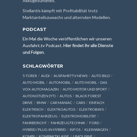
Akkugesundheit.
Stellantis kämpft mit Profitabilität trotz
Marktanteilszuwachs und alternden Modellen.
PODCAST
Ein Mal die Woche veröffentlichen wir unseren
Ausfahrt.tv Podcast.
Hier findet ihr alle Dienste
und Folgen
.
SCHLAGWÖRTER
5-TÜRER
AUDI
AUSFAHRTTV NEWS
AUTO BILD
AUTO MOBIL
AUTOMOBIL
AUTO MOBIL – DAS
VOX-AUTOMAGAZIN
AUTO MOTOR UND SPORT
AUTONOTIZEN (YT)
AUTOS
BLACK FOREST
DRIVE
BMW
CAR MANIAC
CARS
EINFACH
ELEKTRISCH
ELEKTROAUTOS
ELEKTROBAYS
ELEKTROFAHRZEUG
ELEKTROMOBILITÄT
FAHRBERICHT
FAHRZEUGTECHNIK
FORD
HYBRID / PLUG-IN HYBRID
INFOS
KLEINWAGEN
KOMBI
KOMPAKTKLASSE
LIMOUSINE