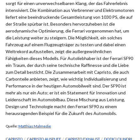
sorgt für einen unverwechselbaren Klang, der das Fahrerlebnis
intensiviert. Die Kombination aus Verbrenner und Elektromotoren
liefert eine beeindruckende Gesamtleistung von 1030 PS, die auf
der Straße spürbar ist. Besonders hervorzuheben ist die
aerodynamische Optimierung, die Ferrari vorgenommen hat, um
die Leistung weiter zu steigern. Die Möglichkeit, ein solches
Fahrzeug auf einem Flugzeugträger zu testen und dabei einen
Weltrekord aufzustellen, zeigt die außergewöhnlichen
Fähigkeiten dieses Modells. Für Autoliebhaber ist der Ferrari SF90
ein Traum, der durch seine technische Raffinesse und die Liebe
zum Detail besticht. Die Zusammenarbeit mit Capristo, die auch
Carbonteile anbieten, zeigt, wie wichtig Individualisierung und
Performance in der heutigen Automobilwelt sind. Der SF90 ist
mehr als nur ein Auto; er ist ein Statement für Innovation und
Leidenschaft im Automobilbau. Diese Mischung aus Leistung,
Design und Technologie macht den Ferrari SF90 zu einem
herausragenden Beispiel für die Zukunft des Automobils.
Quelle:
Matthias Malmedie
CAPRISTO
CAPRISTO AUSPUFF
CAPRISTO EXHAUST
DODICI CILINDRI