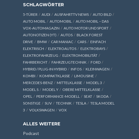
SCHLAGWÖRTER
5-TÜRER
AUDI
AUSFAHRTTV NEWS
AUTO BILD
AUTO MOBIL
AUTOMOBIL
AUTO MOBIL – DAS
VOX-AUTOMAGAZIN
AUTO MOTOR UND SPORT
AUTONOTIZEN (YT)
AUTOS
BLACK FOREST
DRIVE
BMW
CAR MANIAC
CARS
EINFACH
ELEKTRISCH
ELEKTROAUTOS
ELEKTROBAYS
ELEKTROFAHRZEUG
ELEKTROMOBILITÄT
FAHRBERICHT
FAHRZEUGTECHNIK
FORD
HYBRID / PLUG-IN HYBRID
INFOS
KLEINWAGEN
KOMBI
KOMPAKTKLASSE
LIMOUSINE
MERCEDES-BENZ
MITTELKLASSE
MODEL 3
MODEL S
MODEL Y
OBERE MITTELKLASSE
OPEL
PERFORMANCE-MODELL
SEAT
SKODA
SONSTIGE
SUV
TECHNIK
TESLA
TESLA MODEL
3
VOLKSWAGEN
VOX
ALLES WEITERE
Podcast