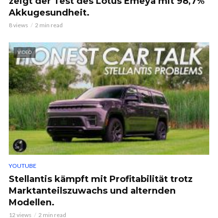
zeigt der Test des Lotus Emeya mit 98,7%
Akkugesundheit.
8 views
2 min read
VIDEO
YOUTUBE
Stellantis kämpft mit Profitabilität trotz
Marktanteilszuwachs und alternden
Modellen.
12 views
2 min read