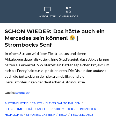
WATCH LATER
CINEMA MODE
SCHON WIEDER: Das hätte auch ein
Mercedes sein können!
|
Strombocks Senf
In einem Stream wird über Elektroautos und deren
Akkulebensdauer diskutiert. Eine Studie zeigt, dass Akkus länger
halten als erwartet. VW startet ein Batteriespeicher-Projekt, um
sich als Energieakteur zu positionieren. Die Diskussion umfasst
auch die Entwicklung der Elektromobilität und die
Herausforderungen der deutschen Autoindustrie.
Quelle:
Strombock
AUTOINDUSTRIE
EAUTO
ELEKTROAUTO KAUFEN
ELEKTROMOBILITÄT
MODEL 3
STROMBOCK
STROMBOCK
HIGHLIGHTS
STROMBOCKS SENF
TESLA
TESLA MODEL 3