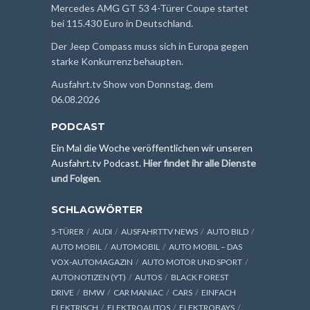
Mercedes AMG GT 53 4-Türer Coupe startet
bei 115.430 Euro in Deutschland.
Der Jeep Compass muss sich in Europa gegen
starke Konkurrenz behaupten.
Ausfahrt.tv Show von Donnstag, dem
06.08.2026
PODCAST
Ein Mal die Woche veröffentlichen wir unseren
Ausfahrt.tv Podcast.
Hier findet ihr alle Dienste
und Folgen
.
SCHLAGWÖRTER
5-TÜRER
AUDI
AUSFAHRTTV NEWS
AUTO BILD
AUTO MOBIL
AUTOMOBIL
AUTO MOBIL – DAS
VOX-AUTOMAGAZIN
AUTO MOTOR UND SPORT
AUTONOTIZEN (YT)
AUTOS
BLACK FOREST
DRIVE
BMW
CAR MANIAC
CARS
EINFACH
ELEKTRISCH
ELEKTROAUTOS
ELEKTROBAYS