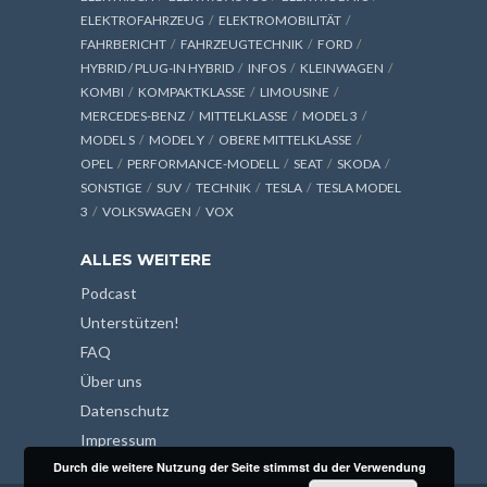
ELEKTROFAHRZEUG
ELEKTROMOBILITÄT
FAHRBERICHT
FAHRZEUGTECHNIK
FORD
HYBRID / PLUG-IN HYBRID
INFOS
KLEINWAGEN
KOMBI
KOMPAKTKLASSE
LIMOUSINE
MERCEDES-BENZ
MITTELKLASSE
MODEL 3
MODEL S
MODEL Y
OBERE MITTELKLASSE
OPEL
PERFORMANCE-MODELL
SEAT
SKODA
SONSTIGE
SUV
TECHNIK
TESLA
TESLA MODEL
3
VOLKSWAGEN
VOX
ALLES WEITERE
Podcast
Unterstützen!
FAQ
Über uns
Datenschutz
Impressum
Durch die weitere Nutzung der Seite stimmst du der Verwendung