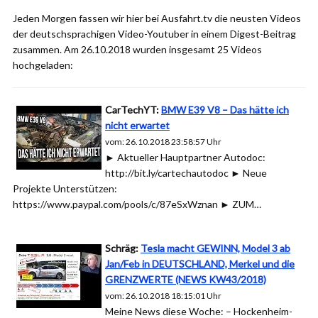
Jeden Morgen fassen wir hier bei Ausfahrt.tv die neusten Videos
der deutschsprachigen Video-Youtuber in einem Digest-Beitrag
zusammen. Am 26.10.2018 wurden insgesamt 25 Videos
hochgeladen:
CarTechYT:
BMW E39 V8 – Das hätte ich
nicht erwartet
vom: 26.10.2018 23:58:57 Uhr
► Aktueller Hauptpartner Autodoc:
http://bit.ly/cartechautodoc ► Neue
Projekte Unterstützen:
https://www.paypal.com/pools/c/87eSxWznan ► ZUM…
Schräg:
Tesla macht GEWINN, Model 3 ab
Jan/Feb in DEUTSCHLAND, Merkel und die
GRENZWERTE (NEWS KW43/2018)
vom: 26.10.2018 18:15:01 Uhr
Meine News diese Woche: – Hockenheim-