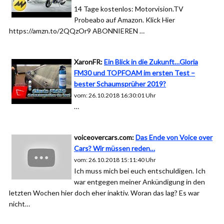
14 Tage kostenlos: Motorvision.TV
Probeabo auf Amazon. Klick Hier
https://amzn.to/2QQzOr9 ABONNIEREN …
XaronFR:
Ein Blick in die Zukunft…Gloria
FM30 und TOPFOAM im ersten Test –
bester Schaumsprüher 2019?
vom: 26.10.2018 16:30:01 Uhr
…
voiceovercars.com:
Das Ende von Voice over
Cars? Wir müssen reden…
vom: 26.10.2018 15:11:40 Uhr
Ich muss mich bei euch entschuldigen. Ich
war entgegen meiner Ankündigung in den
letzten Wochen hier doch eher inaktiv. Woran das lag? Es war
nicht…