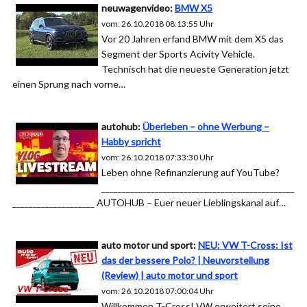
neuwagenvideo:
BMW X5
vom: 26.10.2018 08:13:55 Uhr
Vor 20 Jahren erfand BMW mit dem X5 das
Segment der Sports Acivity Vehicle.
Technisch hat die neueste Generation jetzt
einen Sprung nach vorne…
autohub:
Überleben – ohne Werbung –
Habby spricht
vom: 26.10.2018 07:33:30 Uhr
Leben ohne Refinanzierung auf YouTube?
_______________________________________________
____________________ AUTOHUB – Euer neuer Lieblingskanal auf…
auto motor und sport:
NEU: VW T-Cross: Ist
das der bessere Polo? | Neuvorstellung
(Review) | auto motor und sport
vom: 26.10.2018 07:00:04 Uhr
Willkommen T-Cross! VW erweitert seine