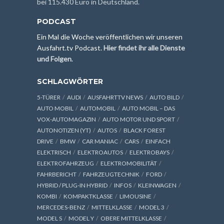
bei 115.430 Euro in Deutschland.
PODCAST
Ein Mal die Woche veröffentlichen wir unseren
Ausfahrt.tv Podcast.
Hier findet ihr alle Dienste
und Folgen
.
SCHLAGWÖRTER
5-TÜRER
AUDI
AUSFAHRTTV NEWS
AUTO BILD
AUTO MOBIL
AUTOMOBIL
AUTO MOBIL – DAS
VOX-AUTOMAGAZIN
AUTO MOTOR UND SPORT
AUTONOTIZEN (YT)
AUTOS
BLACK FOREST
DRIVE
BMW
CAR MANIAC
CARS
EINFACH
ELEKTRISCH
ELEKTROAUTOS
ELEKTROBAYS
ELEKTROFAHRZEUG
ELEKTROMOBILITÄT
FAHRBERICHT
FAHRZEUGTECHNIK
FORD
HYBRID / PLUG-IN HYBRID
INFOS
KLEINWAGEN
KOMBI
KOMPAKTKLASSE
LIMOUSINE
MERCEDES-BENZ
MITTELKLASSE
MODEL 3
MODEL S
MODEL Y
OBERE MITTELKLASSE