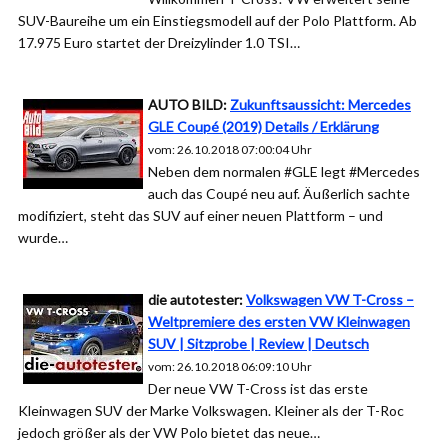
SUV-Baureihe um ein Einstiegsmodell auf der Polo Plattform. Ab
17.975 Euro startet der Dreizylinder 1.0 TSI…
AUTO BILD:
Zukunftsaussicht: Mercedes
GLE Coupé (2019) Details / Erklärung
vom: 26.10.2018 07:00:04 Uhr
Neben dem normalen #GLE legt #Mercedes
auch das Coupé neu auf. Äußerlich sachte
modifiziert, steht das SUV auf einer neuen Plattform – und
wurde…
die autotester:
Volkswagen VW T-Cross –
Weltpremiere des ersten VW Kleinwagen
SUV | Sitzprobe | Review | Deutsch
vom: 26.10.2018 06:09:10 Uhr
Der neue VW T-Cross ist das erste
Kleinwagen SUV der Marke Volkswagen. Kleiner als der T-Roc
jedoch größer als der VW Polo bietet das neue…