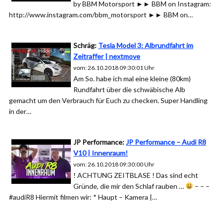
by BBM Motorsport ►► BBM on Instagram:
http://www.instagram.com/bbm_motorsport ►► BBM on…
Schräg:
Tesla Model 3: Albrundfahrt im
Zeitraffer | nextmove
vom: 26.10.2018 09:30:01 Uhr
Am So. habe ich mal eine kleine (80km)
Rundfahrt über die schwäbische Alb
gemacht um den Verbrauch für Euch zu checken. Super Handling
in der…
JP Performance:
JP Performance – Audi R8
V10 | Innenraum!
vom: 26.10.2018 09:30:00 Uhr
! ACHTUNG ZEITBLASE ! Das sind echt
Gründe, die mir den Schlaf rauben …
– – –
#audiR8 Hiermit filmen wir: * Haupt – Kamera |…