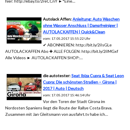
hier: http://ebay.to/2reCCnY ►*Eine…
Autolack Affen:
Anleitung: Auto Waschen
ohne Wasser Anschluss | Dampfreiniger |
AUTOLACKAFFEN | Quick&Clean
vom: 17.05.2017 15:55:22 Uhr
✔ ABONNIEREN: http://bit.ly/2iIsGLe
AUTOLACKAFFEN Abo ✚ ALLE FOLGEN: http://bit.ly/2iIMGxf
Alle Videos ► AUTOLACKAFFEN SHOP:…
die autotester:
Seat Ibiza Cupra & Seat Leon
Cupra: Die schönsten Straßen – Girona |
2017 | Auto | Deutsch
vom: 17.05.2017 15:46:14 Uhr
Vor den Toren der Stadt Girona im
Nordosten Spaniens liegt die Route der Rallye Costa Brava.
Zusammen mit Jan Gleitsmann von ausfahrt.tv habe ich…