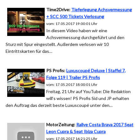
Time2Drive:
Tieferlegung Achsvermessung
+ SCC 500 Tickets Verlosung
vom: 17.05.2017 19:00:01 Uhr
In diesem Video haben wir eine
Achsvermessung durchgeführt und den
Sturz mit Spur eingestellt. Außerdem verlosen wir 10
Eintrittskarten für das…
PS Profis:
Luxuscoupé Deluxe | Staffel 7,
Folge 119 | Trailer PS Profis
vom: 17.05.2017 18:00:01 Uhr
Freitag, 21 Uhr auf YouTube: Die Redaktion
will‘s wissen! PS Profis Sid und JP erhalten
den Auftrag das derzeit beste Luxuscoupé unter den…
MotorZeitung:
Rallye Costa Brava 2017 Seat
Leon Cupra & Seat Ibiza Cupra
vom: 17.05.2017 16:21:25 Uhr