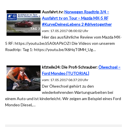
Ausfahrt.tv:
Norwegen Roadtrip 3/4 –
Ausfahrt tv on Tour – Mazda MX-5 RF
#KurveDeinesLebens 2 #drivetogether
vom: 17.05.2017 08:00:02 Uhr
Hier das ausführliche Review vom Mazda MX-
5 RF: https://youtu.be/z5A0tAPkOZI Die Videos von unserem
Roadtrip: Tag 1: https://youtu.be/X6HqT0MH_Ug…
kfzteile24: Die Profi-Schrauber:
Ölwechsel –
Ford Mondeo [TUTORIAL]
vom: 17.05.2017 06:37:20 Uhr
Der Ölwechsel gehört zu den
wiederkehrenden Wartungsarbeiten bei
einem Auto und ist kinderleicht. Wir zeigen am Beispiel eines Ford
Mondeo Diesel,…