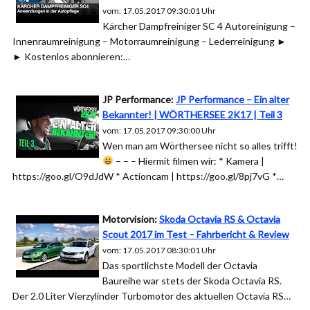
vom: 17.05.2017 09:30:01 Uhr
Kärcher Dampfreiniger SC 4 Autoreinigung –
Innenraumreinigung – Motorraumreinigung – Lederreinigung ►
► Kostenlos abonnieren:…
JP Performance:
JP Performance – Ein alter
Bekannter! | WÖRTHERSEE 2K17 | Teil 3
vom: 17.05.2017 09:30:00 Uhr
Wen man am Wörthersee nicht so alles trifft!
– – – Hiermit filmen wir: * Kamera |
https://goo.gl/O9dJdW * Actioncam | https://goo.gl/8pj7vG *…
Motorvision:
Skoda Octavia RS & Octavia
Scout 2017 im Test – Fahrbericht & Review
vom: 17.05.2017 08:30:01 Uhr
Das sportlichste Modell der Octavia
Baureihe war stets der Skoda Octavia RS.
Der 2.0 Liter Vierzylinder Turbomotor des aktuellen Octavia RS…