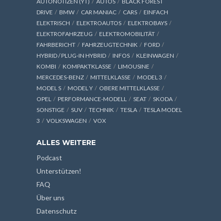
AUTONOTIZEN (YT)
AUTOS
BLACK FOREST
DRIVE
BMW
CAR MANIAC
CARS
EINFACH
ELEKTRISCH
ELEKTROAUTOS
ELEKTROBAYS
ELEKTROFAHRZEUG
ELEKTROMOBILITÄT
FAHRBERICHT
FAHRZEUGTECHNIK
FORD
HYBRID / PLUG-IN HYBRID
INFOS
KLEINWAGEN
KOMBI
KOMPAKTKLASSE
LIMOUSINE
MERCEDES-BENZ
MITTELKLASSE
MODEL 3
MODEL S
MODEL Y
OBERE MITTELKLASSE
OPEL
PERFORMANCE-MODELL
SEAT
SKODA
SONSTIGE
SUV
TECHNIK
TESLA
TESLA MODEL
3
VOLKSWAGEN
VOX
ALLES WEITERE
Podcast
Unterstützen!
FAQ
Über uns
Datenschutz