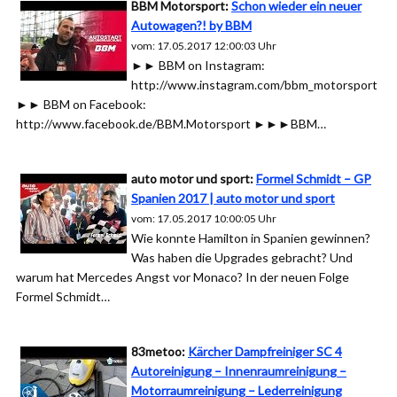
BBM Motorsport:
Schon wieder ein neuer
Autowagen?! by BBM
vom: 17.05.2017 12:00:03 Uhr
►► BBM on Instagram:
http://www.instagram.com/bbm_motorsport
►► BBM on Facebook:
http://www.facebook.de/BBM.Motorsport ►►►BBM…
auto motor und sport:
Formel Schmidt – GP
Spanien 2017 | auto motor und sport
vom: 17.05.2017 10:00:05 Uhr
Wie konnte Hamilton in Spanien gewinnen?
Was haben die Upgrades gebracht? Und
warum hat Mercedes Angst vor Monaco? In der neuen Folge
Formel Schmidt…
83metoo:
Kärcher Dampfreiniger SC 4
Autoreinigung – Innenraumreinigung –
Motorraumreinigung – Lederreinigung