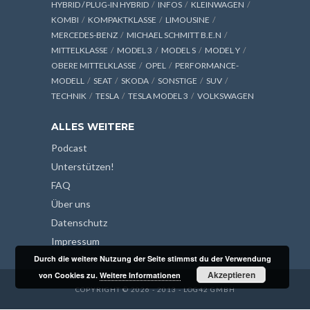
HYBRID / PLUG-IN HYBRID
INFOS
KLEINWAGEN
KOMBI
KOMPAKTKLASSE
LIMOUSINE
MERCEDES-BENZ
MICHAEL SCHMITT B.E.N
MITTELKLASSE
MODEL 3
MODEL S
MODEL Y
OBERE MITTELKLASSE
OPEL
PERFORMANCE-
MODELL
SEAT
SKODA
SONSTIGE
SUV
TECHNIK
TESLA
TESLA MODEL 3
VOLKSWAGEN
ALLES WEITERE
Podcast
Unterstützen!
FAQ
Über uns
Datenschutz
Impressum
Durch die weitere Nutzung der Seite stimmst du der Verwendung
Akzeptieren
von Cookies zu.
Weitere Informationen
COPYRIGHT © 2026 - 2013 - LOG42 GMBH