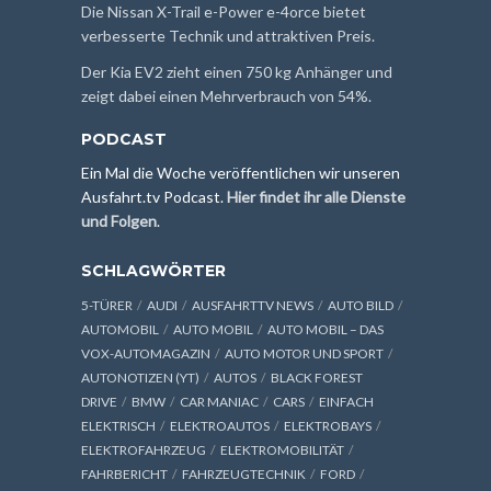
Die Nissan X-Trail e-Power e-4orce bietet
verbesserte Technik und attraktiven Preis.
Der Kia EV2 zieht einen 750 kg Anhänger und
zeigt dabei einen Mehrverbrauch von 54%.
PODCAST
Ein Mal die Woche veröffentlichen wir unseren
Ausfahrt.tv Podcast.
Hier findet ihr alle Dienste
und Folgen
.
SCHLAGWÖRTER
5-TÜRER
AUDI
AUSFAHRTTV NEWS
AUTO BILD
AUTOMOBIL
AUTO MOBIL
AUTO MOBIL – DAS
VOX-AUTOMAGAZIN
AUTO MOTOR UND SPORT
AUTONOTIZEN (YT)
AUTOS
BLACK FOREST
DRIVE
BMW
CAR MANIAC
CARS
EINFACH
ELEKTRISCH
ELEKTROAUTOS
ELEKTROBAYS
ELEKTROFAHRZEUG
ELEKTROMOBILITÄT
FAHRBERICHT
FAHRZEUGTECHNIK
FORD