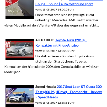
Coupé – Sound | auto motor und sport
vom: 15.05.2017 14:00:06 Uhr
Einheitsmotoren sind langweilig!? Nicht
unbedingt. Mercedes-AMG setzt zwar bei
vielen Modelle auf den Vierliter-V8 aber deswegen ist er nicht…
AUTO BILD:
Toyota Auris (2018) –
Kompakter mit Prius-Antrieb
vom: 15.05.2017 13:30:00 Uhr
Die dritte Generation des Toyota Auris
steht in den Startlöchern. Toyotas
Kompakter, der hierzulande 2006 den Coroalla ablöste, wird zum
Modelljahr…
Speed Heads:
2017 Seat Leon ST Cupra 300
Test (300 PS, 4Drive) – Fahrbericht – Review
– Speed Heads
vom: 15.05.2017 12:55:31 Uhr