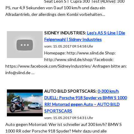
Seat Leon ST Cupra 300 Test (4Drive): 300
PS, nur 4,9 Sekunden von 0 auf 100 km/h und dazu ein
Allradantrieb, der allerdings dem Kombi vorbehalten…
SIDNEY INDUSTRIES:
Leo’s A5 S-Line | Die
Felgenwahl | Sidney Industries
vom: 15.05.2017 09:54:58 Uhr
Homepage: http://www.siind.de Shop:
http://www.siind.de/shop/ Facebook:
https://www.facebook.com/SidneyIndustries/ Anfragen bitte an:
info@siind.de …
AUTO BILD SPORTSCARS:
0-300 km/h
DUELL: Porsche 918 Spyder vs BMW S 1000
RR! Motorrad gegen Auto – AUTO BILD
SPORTSCARS
vom: 15.05.2017 09:54:31 Uhr
Auto gegen Motorrad: Wer ist schneller auf 300 km/h? BMW S
1000 RR oder Porsche 918 Spyder? Mehr dazu und alle