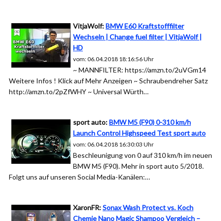
VitjaWolf:
BMW E60 Kraftstofffilter
Wechseln | Change fuel filter | VitjaWolf |
HD
vom: 06.04.2018 18:16:56 Uhr
~ MANNFILTER: https://amzn.to/2uVGm14
Weitere Infos ! Klick auf Mehr Anzeigen ~ Schraubendreher Satz
http://amzn.to/2pZfWHY ~ Universal Würth…
sport auto:
BMW M5 (F90) 0-310 km/h
Launch Control Highspeed Test sport auto
vom: 06.04.2018 16:30:03 Uhr
Beschleunigung von 0 auf 310 km/h im neuen
BMW M5 (F90). Mehr in sport auto 5/2018.
Folgt uns auf unseren Social Media-Kanälen:…
XaronFR:
Sonax Wash Protect vs. Koch
Chemie Nano Magic Shampoo Vergleich –