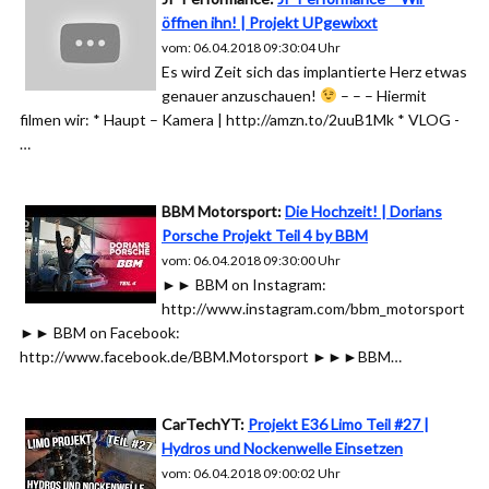
öffnen ihn! | Projekt UPgewixxt
vom: 06.04.2018 09:30:04 Uhr
Es wird Zeit sich das implantierte Herz etwas
genauer anzuschauen!
– – – Hiermit
filmen wir: * Haupt – Kamera | http://amzn.to/2uuB1Mk * VLOG -
…
BBM Motorsport:
Die Hochzeit! | Dorians
Porsche Projekt Teil 4 by BBM
vom: 06.04.2018 09:30:00 Uhr
►► BBM on Instagram:
http://www.instagram.com/bbm_motorsport
►► BBM on Facebook:
http://www.facebook.de/BBM.Motorsport ►►►BBM…
CarTechYT:
Projekt E36 Limo Teil #27 |
Hydros und Nockenwelle Einsetzen
vom: 06.04.2018 09:00:02 Uhr