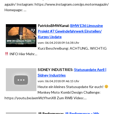
agazin/ Instagram: https://www.instagram.com/go.motormagazin/
Homepage: …
PatricksBMWKanal:
BMW E36 Limousine
Projekt #7 Gewindefahrwerk Einstellen/
Kurzes Update
vom: 06.04.2018 09:56:38 Uhr
Kurz Beschreibung: ACHTUNG.. WICHTIG
INFO Hier Mehr…
SIDNEY INDUSTRIES:
Statusupdate April |
Sidney Industries
vom: 06.04.2018 09:46:15 Uhr
Heute ein kleines Statusupdate für euch!
Monkey Moto Kombi Design Challenge:
https://youtu.be/axmWzYhvnX8 Zum RWB Video:…
JP Performance:
JP Performance – Wir