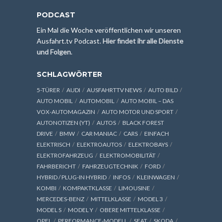
PODCAST
Ein Mal die Woche veröffentlichen wir unseren
Ausfahrt.tv Podcast.
Hier findet ihr alle Dienste
und Folgen
.
SCHLAGWÖRTER
5-TÜRER
AUDI
AUSFAHRTTV NEWS
AUTO BILD
AUTO MOBIL
AUTOMOBIL
AUTO MOBIL – DAS
VOX-AUTOMAGAZIN
AUTO MOTOR UND SPORT
AUTONOTIZEN (YT)
AUTOS
BLACK FOREST
DRIVE
BMW
CAR MANIAC
CARS
EINFACH
ELEKTRISCH
ELEKTROAUTOS
ELEKTROBAYS
ELEKTROFAHRZEUG
ELEKTROMOBILITÄT
FAHRBERICHT
FAHRZEUGTECHNIK
FORD
HYBRID / PLUG-IN HYBRID
INFOS
KLEINWAGEN
KOMBI
KOMPAKTKLASSE
LIMOUSINE
MERCEDES-BENZ
MITTELKLASSE
MODEL 3
MODEL S
MODEL Y
OBERE MITTELKLASSE
OPEL
PERFORMANCE-MODELL
SEAT
SKODA