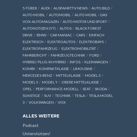
5-TÜRER
AUDI
AUSFAHRTTV NEWS
AUTO BILD
AUTO MOBIL
AUTOMOBIL
AUTO MOBIL – DAS
VOX-AUTOMAGAZIN
AUTO MOTOR UND SPORT
AUTONOTIZEN (YT)
AUTOS
BLACK FOREST
DRIVE
BMW
CAR MANIAC
CARS
EINFACH
ELEKTRISCH
ELEKTROAUTOS
ELEKTROBAYS
ELEKTROFAHRZEUG
ELEKTROMOBILITÄT
FAHRBERICHT
FAHRZEUGTECHNIK
FORD
HYBRID / PLUG-IN HYBRID
INFOS
KLEINWAGEN
KOMBI
KOMPAKTKLASSE
LIMOUSINE
MERCEDES-BENZ
MITTELKLASSE
MODEL 3
MODEL S
MODEL Y
OBERE MITTELKLASSE
OPEL
PERFORMANCE-MODELL
SEAT
SKODA
SONSTIGE
SUV
TECHNIK
TESLA
TESLA MODEL
3
VOLKSWAGEN
VOX
ALLES WEITERE
Podcast
Unterstützen!