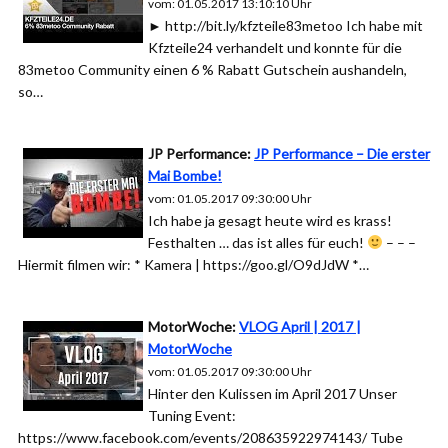
vom: 01.05.2017 13:10:10 Uhr
► http://bit.ly/kfzteile83metoo Ich habe mit
Kfzteile24 verhandelt und konnte für die
83metoo Community einen 6 % Rabatt Gutschein aushandeln,
so…
JP Performance:
JP Performance – Die erster
Mai Bombe!
vom: 01.05.2017 09:30:00 Uhr
Ich habe ja gesagt heute wird es krass!
Festhalten … das ist alles für euch!
– – –
Hiermit filmen wir: * Kamera | https://goo.gl/O9dJdW *…
MotorWoche:
VLOG April | 2017 |
MotorWoche
vom: 01.05.2017 09:30:00 Uhr
Hinter den Kulissen im April 2017 Unser
Tuning Event:
https://www.facebook.com/events/208635922974143/ Tube