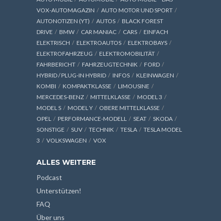
VOX-AUTOMAGAZIN
AUTO MOTOR UND SPORT
AUTONOTIZEN (YT)
AUTOS
BLACK FOREST
DRIVE
BMW
CAR MANIAC
CARS
EINFACH
ELEKTRISCH
ELEKTROAUTOS
ELEKTROBAYS
ELEKTROFAHRZEUG
ELEKTROMOBILITÄT
FAHRBERICHT
FAHRZEUGTECHNIK
FORD
HYBRID / PLUG-IN HYBRID
INFOS
KLEINWAGEN
KOMBI
KOMPAKTKLASSE
LIMOUSINE
MERCEDES-BENZ
MITTELKLASSE
MODEL 3
MODEL S
MODEL Y
OBERE MITTELKLASSE
OPEL
PERFORMANCE-MODELL
SEAT
SKODA
SONSTIGE
SUV
TECHNIK
TESLA
TESLA MODEL
3
VOLKSWAGEN
VOX
ALLES WEITERE
Podcast
Unterstützen!
FAQ
Über uns