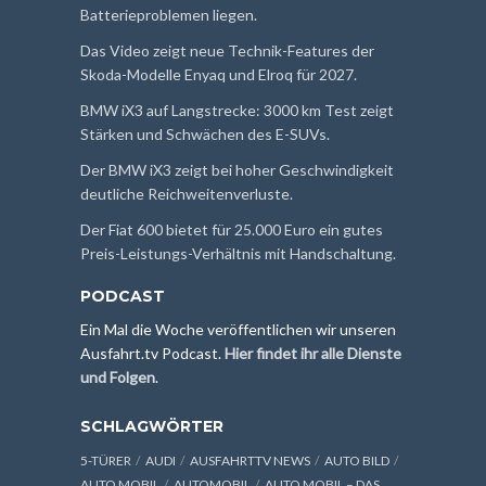
Batterieproblemen liegen.
Das Video zeigt neue Technik-Features der
Skoda-Modelle Enyaq und Elroq für 2027.
BMW iX3 auf Langstrecke: 3000 km Test zeigt
Stärken und Schwächen des E-SUVs.
Der BMW iX3 zeigt bei hoher Geschwindigkeit
deutliche Reichweitenverluste.
Der Fiat 600 bietet für 25.000 Euro ein gutes
Preis-Leistungs-Verhältnis mit Handschaltung.
PODCAST
Ein Mal die Woche veröffentlichen wir unseren
Ausfahrt.tv Podcast.
Hier findet ihr alle Dienste
und Folgen
.
SCHLAGWÖRTER
5-TÜRER
AUDI
AUSFAHRTTV NEWS
AUTO BILD
AUTO MOBIL
AUTOMOBIL
AUTO MOBIL – DAS