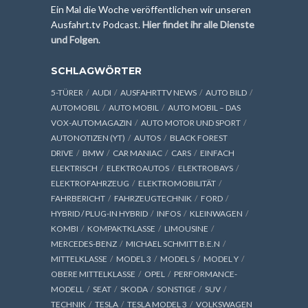
Ein Mal die Woche veröffentlichen wir unseren
Ausfahrt.tv Podcast.
Hier findet ihr alle Dienste
und Folgen
.
SCHLAGWÖRTER
5-TÜRER
AUDI
AUSFAHRTTV NEWS
AUTO BILD
AUTOMOBIL
AUTO MOBIL
AUTO MOBIL – DAS
VOX-AUTOMAGAZIN
AUTO MOTOR UND SPORT
AUTONOTIZEN (YT)
AUTOS
BLACK FOREST
DRIVE
BMW
CAR MANIAC
CARS
EINFACH
ELEKTRISCH
ELEKTROAUTOS
ELEKTROBAYS
ELEKTROFAHRZEUG
ELEKTROMOBILITÄT
FAHRBERICHT
FAHRZEUGTECHNIK
FORD
HYBRID / PLUG-IN HYBRID
INFOS
KLEINWAGEN
KOMBI
KOMPAKTKLASSE
LIMOUSINE
MERCEDES-BENZ
MICHAEL SCHMITT B.E.N
MITTELKLASSE
MODEL 3
MODEL S
MODEL Y
OBERE MITTELKLASSE
OPEL
PERFORMANCE-
MODELL
SEAT
SKODA
SONSTIGE
SUV
TECHNIK
TESLA
TESLA MODEL 3
VOLKSWAGEN