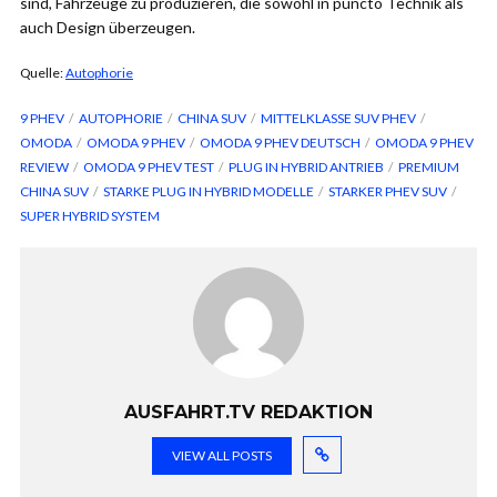
sind, Fahrzeuge zu produzieren, die sowohl in puncto Technik als
auch Design überzeugen.
Quelle:
Autophorie
9 PHEV
AUTOPHORIE
CHINA SUV
MITTELKLASSE SUV PHEV
OMODA
OMODA 9 PHEV
OMODA 9 PHEV DEUTSCH
OMODA 9 PHEV
REVIEW
OMODA 9 PHEV TEST
PLUG IN HYBRID ANTRIEB
PREMIUM
CHINA SUV
STARKE PLUG IN HYBRID MODELLE
STARKER PHEV SUV
SUPER HYBRID SYSTEM
AUSFAHRT.TV REDAKTION
VIEW ALL POSTS