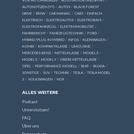
VOX-AUTOMAGAZIN
AUTO MOTOR UND SPORT
AUTONOTIZEN (YT)
AUTOS
BLACK FOREST
DRIVE
BMW
CAR MANIAC
CARS
EINFACH
ELEKTRISCH
ELEKTROAUTOS
ELEKTROBAYS
ELEKTROFAHRZEUG
ELEKTROMOBILITÄT
FAHRBERICHT
FAHRZEUGTECHNIK
FORD
HYBRID / PLUG-IN HYBRID
INFOS
KLEINWAGEN
KOMBI
KOMPAKTKLASSE
LIMOUSINE
MERCEDES-BENZ
MITTELKLASSE
MODEL 3
MODEL S
MODEL Y
OBERE MITTELKLASSE
OPEL
PERFORMANCE-MODELL
SEAT
SKODA
SONSTIGE
SUV
TECHNIK
TESLA
TESLA MODEL
3
VOLKSWAGEN
VOX
ALLES WEITERE
Podcast
Unterstützen!
FAQ
Über uns
Datenschutz