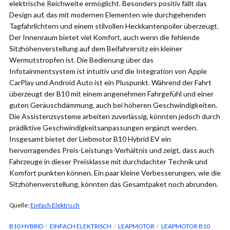
elektrische Reichweite ermöglicht. Besonders positiv fällt das
Design auf, das mit modernen Elementen wie durchgehenden
Tagfahrlichtern und einem stilvollen Heckkantenpoiler überzeugt.
Der Innenraum bietet viel Komfort, auch wenn die fehlende
Sitzhöhenverstellung auf dem Beifahrersitz ein kleiner
Wermutstropfen ist. Die Bedienung über das
Infotainmentsystem ist intuitiv und die Integration von Apple
CarPlay und Android Auto ist ein Pluspunkt. Während der Fahrt
überzeugt der B10 mit einem angenehmen Fahrgefühl und einer
guten Geräuschdämmung, auch bei höheren Geschwindigkeiten.
Die Assistenzsysteme arbeiten zuverlässig, könnten jedoch durch
prädiktive Geschwindigkeitsanpassungen ergänzt werden.
Insgesamt bietet der Liebmotor B10 Hybrid EV ein
hervorragendes Preis-Leistungs-Verhältnis und zeigt, dass auch
Fahrzeuge in dieser Preisklasse mit durchdachter Technik und
Komfort punkten können. Ein paar kleine Verbesserungen, wie die
Sitzhöhenverstellung, könnten das Gesamtpaket noch abrunden.
Quelle:
Einfach Elektrisch
B10 HYBRID
EINFACH ELEKTRISCH
LEAPMOTOR
LEAPMOTOR B10