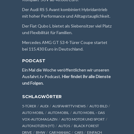
Der Audi RS 5 Avant kombiniert Hybridantrieb
mit hoher Performance und Alltagstauglichkeit.
Der Fiat Qubo L bietet als Siebensitzer viel Platz
und Flexibilität für Familien.
Mercedes AMG GT 53 4-Türer Coupe startet
bei 115.430 Euro in Deutschland.
PODCAST
Ein Mal die Woche veröffentlichen wir unseren
Ausfahrt.tv Podcast.
Hier findet ihr alle Dienste
und Folgen
.
SCHLAGWÖRTER
5-TÜRER
AUDI
AUSFAHRTTV NEWS
AUTO BILD
AUTO MOBIL
AUTOMOBIL
AUTO MOBIL – DAS
VOX-AUTOMAGAZIN
AUTO MOTOR UND SPORT
AUTONOTIZEN (YT)
AUTOS
BLACK FOREST
DRIVE
BMW
CAR MANIAC
CARS
EINFACH