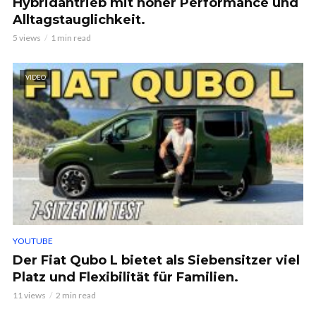
Hybridantrieb mit hoher Performance und
Alltagstauglichkeit.
5 views
1 min read
VIDEO
YOUTUBE
Der Fiat Qubo L bietet als Siebensitzer viel
Platz und Flexibilität für Familien.
11 views
2 min read