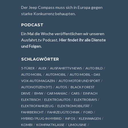
Der Jeep Compass muss sich in Europa gegen
starke Konkurrenz behaupten.
PODCAST
Ein Mal die Woche veröffentlichen wir unseren
Ausfahrt.tv Podcast.
Hier findet ihr alle Dienste
und Folgen
.
SCHLAGWÖRTER
5-TÜRER
AUDI
AUSFAHRTTV NEWS
AUTO BILD
AUTO MOBIL
AUTOMOBIL
AUTO MOBIL – DAS
VOX-AUTOMAGAZIN
AUTO MOTOR UND SPORT
AUTONOTIZEN (YT)
AUTOS
BLACK FOREST
DRIVE
BMW
CAR MANIAC
CARS
EINFACH
ELEKTRISCH
ELEKTROAUTOS
ELEKTROBAYS
ELEKTROFAHRZEUG
ELEKTROMOBILITÄT
FAHRBERICHT
FAHRZEUGTECHNIK
FORD
HYBRID / PLUG-IN HYBRID
INFOS
KLEINWAGEN
KOMBI
KOMPAKTKLASSE
LIMOUSINE