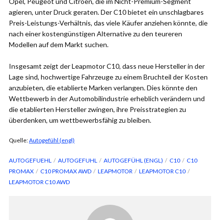
Opel, Peugeot und Citroën, die im Nicht-Premium-Segment
agieren, unter Druck geraten. Der C10 bietet ein unschlagbares
Preis-Leistungs-Verhältnis, das viele Käufer anziehen könnte, die
nach einer kostengünstigen Alternative zu den teureren
Modellen auf dem Markt suchen.
Insgesamt zeigt der Leapmotor C10, dass neue Hersteller in der
Lage sind, hochwertige Fahrzeuge zu einem Bruchteil der Kosten
anzubieten, die etablierte Marken verlangen. Dies könnte den
Wettbewerb in der Automobilindustrie erheblich verändern und
die etablierten Hersteller zwingen, ihre Preisstrategien zu
überdenken, um wettbewerbsfähig zu bleiben.
Quelle:
Autogefühl (engl)
AUTOGEFUEHL
AUTOGEFUHL
AUTOGEFÜHL (ENGL)
C10
C10
PROMAX
C10 PROMAX AWD
LEAPMOTOR
LEAPMOTOR C10
LEAPMOTOR C10 AWD