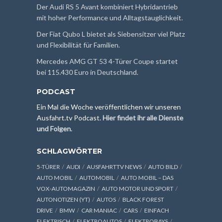
Der Audi RS 5 Avant kombiniert Hybridantrieb
mit hoher Performance und Alltagstauglichkeit.
Der Fiat Qubo L bietet als Siebensitzer viel Platz
und Flexibilität für Familien.
Mercedes AMG GT 53 4-Türer Coupe startet
bei 115.430 Euro in Deutschland.
PODCAST
Ein Mal die Woche veröffentlichen wir unseren
Ausfahrt.tv Podcast.
Hier findet ihr alle Dienste
und Folgen
.
SCHLAGWÖRTER
5-TÜRER
AUDI
AUSFAHRTTV NEWS
AUTO BILD
AUTO MOBIL
AUTOMOBIL
AUTO MOBIL – DAS
VOX-AUTOMAGAZIN
AUTO MOTOR UND SPORT
AUTONOTIZEN (YT)
AUTOS
BLACK FOREST
DRIVE
BMW
CAR MANIAC
CARS
EINFACH
ELEKTRISCH
ELEKTROAUTOS
ELEKTROBAYS