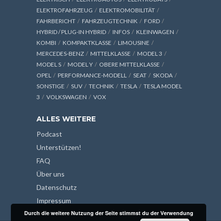
ELEKTROFAHRZEUG
ELEKTROMOBILITÄT
FAHRBERICHT
FAHRZEUGTECHNIK
FORD
HYBRID / PLUG-IN HYBRID
INFOS
KLEINWAGEN
KOMBI
KOMPAKTKLASSE
LIMOUSINE
MERCEDES-BENZ
MITTELKLASSE
MODEL 3
MODEL S
MODEL Y
OBERE MITTELKLASSE
OPEL
PERFORMANCE-MODELL
SEAT
SKODA
SONSTIGE
SUV
TECHNIK
TESLA
TESLA MODEL
3
VOLKSWAGEN
VOX
ALLES WEITERE
Podcast
Unterstützen!
FAQ
Über uns
Datenschutz
Impressum
Durch die weitere Nutzung der Seite stimmst du der Verwendung