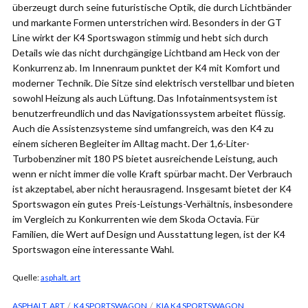
überzeugt durch seine futuristische Optik, die durch Lichtbänder
und markante Formen unterstrichen wird. Besonders in der GT
Line wirkt der K4 Sportswagon stimmig und hebt sich durch
Details wie das nicht durchgängige Lichtband am Heck von der
Konkurrenz ab. Im Innenraum punktet der K4 mit Komfort und
moderner Technik. Die Sitze sind elektrisch verstellbar und bieten
sowohl Heizung als auch Lüftung. Das Infotainmentsystem ist
benutzerfreundlich und das Navigationssystem arbeitet flüssig.
Auch die Assistenzsysteme sind umfangreich, was den K4 zu
einem sicheren Begleiter im Alltag macht. Der 1,6-Liter-
Turbobenziner mit 180 PS bietet ausreichende Leistung, auch
wenn er nicht immer die volle Kraft spürbar macht. Der Verbrauch
ist akzeptabel, aber nicht herausragend. Insgesamt bietet der K4
Sportswagon ein gutes Preis-Leistungs-Verhältnis, insbesondere
im Vergleich zu Konkurrenten wie dem Skoda Octavia. Für
Familien, die Wert auf Design und Ausstattung legen, ist der K4
Sportswagon eine interessante Wahl.
Quelle:
asphalt. art
ASPHALT. ART
K4 SPORTSWAGON
KIA K4 SPORTSWAGON