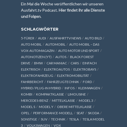
Ein Mal die Woche veröffentlichen wir unseren
Ausfahrt.tv Podcast.
Hier findet ihr alle Dienste
und Folgen
.
SCHLAGWÖRTER
5-TÜRER
AUDI
AUSFAHRTTV NEWS
AUTO BILD
AUTO MOBIL
AUTOMOBIL
AUTO MOBIL – DAS
VOX-AUTOMAGAZIN
AUTO MOTOR UND SPORT
AUTONOTIZEN (YT)
AUTOS
BLACK FOREST
DRIVE
BMW
CAR MANIAC
CARS
EINFACH
ELEKTRISCH
ELEKTROAUTOS
ELEKTROBAYS
ELEKTROFAHRZEUG
ELEKTROMOBILITÄT
FAHRBERICHT
FAHRZEUGTECHNIK
FORD
HYBRID / PLUG-IN HYBRID
INFOS
KLEINWAGEN
KOMBI
KOMPAKTKLASSE
LIMOUSINE
MERCEDES-BENZ
MITTELKLASSE
MODEL 3
MODEL S
MODEL Y
OBERE MITTELKLASSE
OPEL
PERFORMANCE-MODELL
SEAT
SKODA
SONSTIGE
SUV
TECHNIK
TESLA
TESLA MODEL
3
VOLKSWAGEN
VOX