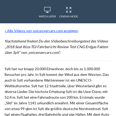
WATCH LATER
CINEMA MODE
« Alle Videos von voiceovercars.com anzeigen
Nachstehend findest Du den Videobeschreibungstext des Videos
„2018 Seat Ibiza TGI Fahrbericht Review Test CNG Erdgas Fakten
über Sylt“ von „voiceovercars.com“
:
Sylt hat nur knapp 20.000 Einwohner, doch bis zu 1.000.000
Besucher pro Jahr. In Sylt kommt der Wind aus dem Westen. Das
auch in Sylt vorhandene Wattenmeer ist ein UNESCO-
Weltkulturerbe. Sylt hat 12 Stadtteile, über Westerland gibt es
diverse Lieder. Die höchste Erhebung Sylt ist die Uwe-Düne, mit
52,4 m. Sylt hat eine Fahrradroute von 200 km. Erstmals wurde
„Sild“ im Jahre 1141 urkundlich erwähnt. Mit einer Gesamtfläche
von etwa 99 qkm ist Sylt die größte deutsche Nordseeinsel. Sylt
hat einen Flughafen, drei Bahnhöfe und vier Häfen. Mit dem Auto