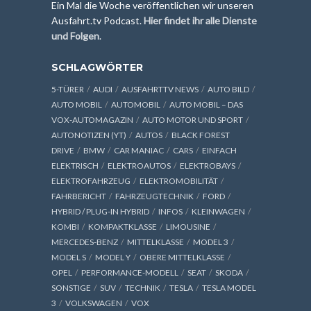
Ein Mal die Woche veröffentlichen wir unseren
Ausfahrt.tv Podcast.
Hier findet ihr alle Dienste
und Folgen
.
SCHLAGWÖRTER
5-TÜRER
AUDI
AUSFAHRTTV NEWS
AUTO BILD
AUTO MOBIL
AUTOMOBIL
AUTO MOBIL – DAS
VOX-AUTOMAGAZIN
AUTO MOTOR UND SPORT
AUTONOTIZEN (YT)
AUTOS
BLACK FOREST
DRIVE
BMW
CAR MANIAC
CARS
EINFACH
ELEKTRISCH
ELEKTROAUTOS
ELEKTROBAYS
ELEKTROFAHRZEUG
ELEKTROMOBILITÄT
FAHRBERICHT
FAHRZEUGTECHNIK
FORD
HYBRID / PLUG-IN HYBRID
INFOS
KLEINWAGEN
KOMBI
KOMPAKTKLASSE
LIMOUSINE
MERCEDES-BENZ
MITTELKLASSE
MODEL 3
MODEL S
MODEL Y
OBERE MITTELKLASSE
OPEL
PERFORMANCE-MODELL
SEAT
SKODA
SONSTIGE
SUV
TECHNIK
TESLA
TESLA MODEL
3
VOLKSWAGEN
VOX