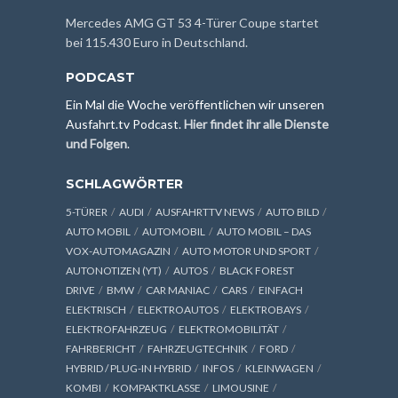
Mercedes AMG GT 53 4-Türer Coupe startet
bei 115.430 Euro in Deutschland.
PODCAST
Ein Mal die Woche veröffentlichen wir unseren
Ausfahrt.tv Podcast.
Hier findet ihr alle Dienste
und Folgen
.
SCHLAGWÖRTER
5-TÜRER
AUDI
AUSFAHRTTV NEWS
AUTO BILD
AUTO MOBIL
AUTOMOBIL
AUTO MOBIL – DAS
VOX-AUTOMAGAZIN
AUTO MOTOR UND SPORT
AUTONOTIZEN (YT)
AUTOS
BLACK FOREST
DRIVE
BMW
CAR MANIAC
CARS
EINFACH
ELEKTRISCH
ELEKTROAUTOS
ELEKTROBAYS
ELEKTROFAHRZEUG
ELEKTROMOBILITÄT
FAHRBERICHT
FAHRZEUGTECHNIK
FORD
HYBRID / PLUG-IN HYBRID
INFOS
KLEINWAGEN
KOMBI
KOMPAKTKLASSE
LIMOUSINE