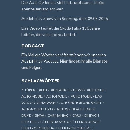
Der Audi Q7 bietet viel Platz und Luxus, bleibt
aber teuer und schwer.
Ausfahrt.tv Show von Sonntag, dem 09.08.2026
Das Video testet die Skoda Fabia 130 Jahre
Edition, die viele Extras bietet.
PODCAST
Ein Mal die Woche veröffentlichen wir unseren
Ausfahrt.tv Podcast.
Hier findet ihr alle Dienste
und Folgen
.
SCHLAGWÖRTER
5-TÜRER
AUDI
AUSFAHRTTV NEWS
AUTO BILD
AUTO MOBIL
AUTOMOBIL
AUTO MOBIL – DAS
VOX-AUTOMAGAZIN
AUTO MOTOR UND SPORT
AUTONOTIZEN (YT)
AUTOS
BLACK FOREST
DRIVE
BMW
CAR MANIAC
CARS
EINFACH
ELEKTRISCH
ELEKTROAUTOS
ELEKTROBAYS
ELEKTROFAHRZEUG
ELEKTROMOBILITÄT